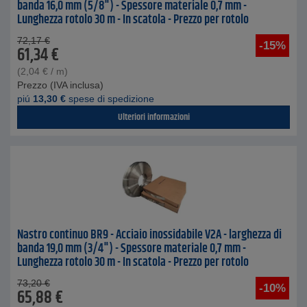
banda 16,0 mm (5/8") - Spessore materiale 0,7 mm -
Lunghezza rotolo 30 m - In scatola - Prezzo per rotolo
72,17
€
-15%
61,34
€
(
2,04
€
/ m)
Prezzo (IVA inclusa)
piú
13,30
€
spese di spedizione
Ulteriori informazioni
Nastro continuo BR9 - Acciaio inossidabile V2A - larghezza di
banda 19,0 mm (3/4") - Spessore materiale 0,7 mm -
Lunghezza rotolo 30 m - In scatola - Prezzo per rotolo
73,20
€
-10%
65,88
€