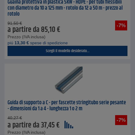
Guaina protettiva in plastica SKW - HDPE - per tubi flessibili
con diametro da 10 a 125 mm - rotolo da 12 a 50 m - prezzo al
rotolo
91,50
€
-7%
a partire da
85,10
€
Prezzo (IVA inclusa)
piú
13,30
€
spese di spedizione
Scegli il modello desiderato...
Guida di supporto a C - per fascette stringitubo serie pesante
- dimensioni da 1 a 4 - lunghezza 1 o 2 m
40,27
€
-7%
a partire da
37,45
€
Prezzo (IVA inclusa)