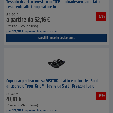
Tessuto di vetro rivestito in PTFE - autoadesivo su un lato -
resistente alle temperature bi
54,90
€
-5%
a partire da
52,16
€
Prezzo (IVA inclusa)
piú
13,30
€
spese di spedizione
Scegli il modello desiderato...
Copriscarpe di sicurezza VISITOR - Lattice naturale - Suola
antiscivolo Tiger-Grip® - Taglie da S a L - Prezzo al paio
50,43
€
-5%
47,91
€
Prezzo (IVA inclusa)
piú
13,30
€
spese di spedizione