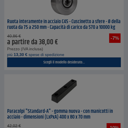
Ruota interamente in acciaio C45 - Cuscinetto a sfere - Ø della
ruota da 75 a 250 mm - Capacità di carico da 570 a 10000 kg
40,86
€
-7%
a partire da
38,00
€
Prezzo (IVA inclusa)
piú
13,30
€
spese di spedizione
Scegli il modello desiderato...
Paracolpi "Standard-A" - gomma nuova - con manicotti in
acciaio - dimensioni (LxPxA) 400 x 80 x 70 mm
42,02
€
-10%