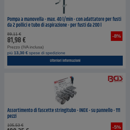
Pompa a manovella - max. 40 l/min - con adattatore per fusti
da 2 pollici e tubo di aspirazione - per fusti da 200 l
89,11
€
-8%
81,98
€
Prezzo (IVA inclusa)
piú
13,30
€
spese di spedizione
Ulteriori informazioni
Assortimento di fascette stringitubo - INOX - su pannello - 111
pezzi
105,53
€
-5%