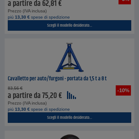
a partire da
62,81
€
Prezzo (IVA inclusa)
piú
13,30
€
spese di spedizione
Scegli il modello desiderato...
Cavalletto per auto/furgoni - portata da 1,5 t a 8 t
83,56
€
-10%
a partire da
75,20
€
Prezzo (IVA inclusa)
piú
13,30
€
spese di spedizione
Scegli il modello desiderato...