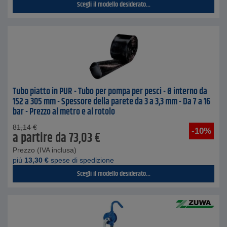
Scegli il modello desiderato...
Tubo piatto in PUR - Tubo per pompa per pesci - Ø interno da
152 a 305 mm - Spessore della parete da 3 a 3,3 mm - Da 7 a 16
bar - Prezzo al metro e al rotolo
81,14
€
-10%
a partire da
73,03
€
Prezzo (IVA inclusa)
piú
13,30
€
spese di spedizione
Scegli il modello desiderato...