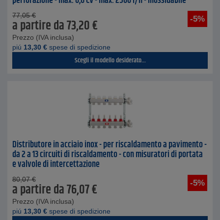
perforazione - max. 0,6 CV - max. 2500 l/h - inossidabile
77,05
€
-5%
a partire da
73,20
€
Prezzo (IVA inclusa)
piú
13,30
€
spese di spedizione
Scegli il modello desiderato...
Distributore in acciaio inox - per riscaldamento a pavimento -
da 2 a 13 circuiti di riscaldamento - con misuratori di portata
e valvole di intercettazione
80,07
€
-5%
a partire da
76,07
€
Prezzo (IVA inclusa)
piú
13,30
€
spese di spedizione