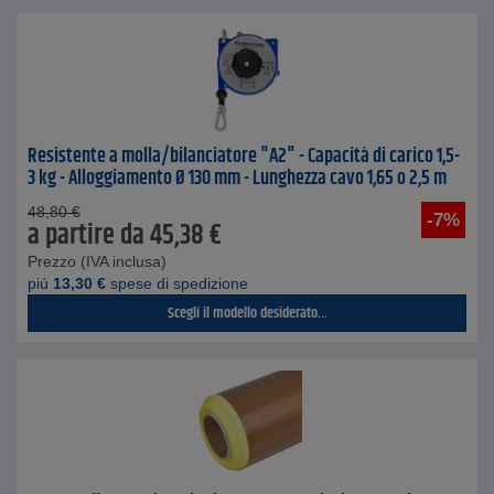
Resistente a molla/bilanciatore "A2" - Capacità di carico 1,5-
3 kg - Alloggiamento Ø 130 mm - Lunghezza cavo 1,65 o 2,5 m
48,80
€
-7%
a partire da
45,38
€
Prezzo (IVA inclusa)
piú
13,30
€
spese di spedizione
Scegli il modello desiderato...