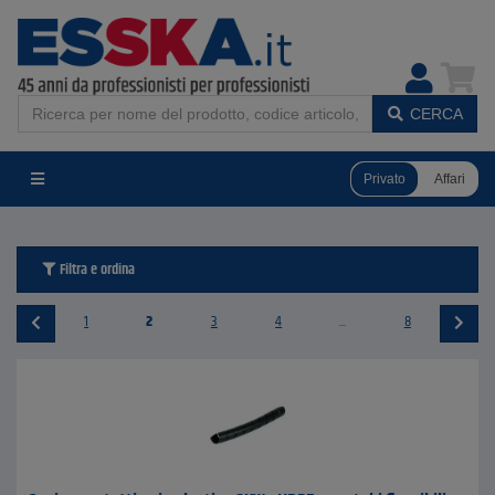
CERCA
Privato
Affari
Filtra e ordina
1
2
3
4
...
8