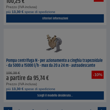
100,25
€
Prezzo (IVA inclusa)
piú
13,30
€
spese di spedizione
Ulteriori informazioni
Pompa centrifuga N - per azionamento a cinghia trapezoidale
- da 5000 a 15000 l/h - max da 20 a 24 m - autoadescante
106,38
€
-10%
a partire da
95,74
€
Prezzo (IVA inclusa)
piú
13,30
€
spese di spedizione
Scegli il modello desiderato...