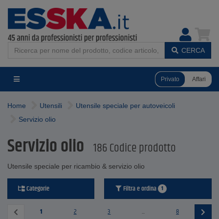
CERCA
Privato
Affari
Home
Utensili
Utensile speciale per autoveicoli
Servizio olio
Servizio olio
186 Codice prodotto
Utensile speciale per ricambio & servizio olio
Categorie
Filtra e ordina
1
1
2
3
...
8