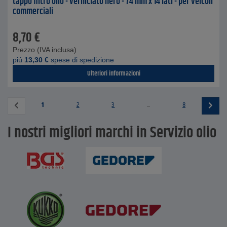
tappo filtro olio - verniciato nero - 74 mm x 14 lati - per veicoli
commerciali
8,70
€
Prezzo (IVA inclusa)
piú
13,30
€
spese di spedizione
Ulteriori informazioni
1
2
3
...
8
I nostri migliori marchi in Servizio olio