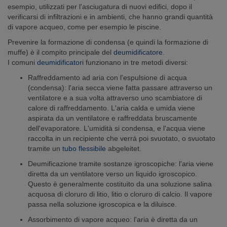
esempio, utilizzati per l'asciugatura di nuovi edifici, dopo il
verificarsi di infiltrazioni e in ambienti, che hanno grandi quantità
di vapore acqueo, come per esempio le piscine.
Prevenire la formazione di condensa (e quindi la formazione di
muffe) è il compito principale del
deumidificatore
.
I comuni
deumidificatori
funzionano in tre metodi diversi:
Raffreddamento ad aria con l'espulsione di acqua
(condensa): l'aria secca viene fatta passare attraverso un
ventilatore e a sua volta attraverso uno scambiatore di
calore di raffreddamento. L'aria calda e umida viene
aspirata da un ventilatore e raffreddata bruscamente
dell'evaporatore. L'umidità si condensa, e l'acqua viene
raccolta in un recipiente che verrá poi svuotato, o svuotato
tramite un
tubo flessibile
abgeleitet.
Deumificazione tramite sostanze igroscopiche: l'aria viene
diretta da un ventilatore verso un liquido igroscopico.
Questo è generalmente costituito da una soluzione salina
acquosa di cloruro di litio, litio o cloruro di calcio. Il vapore
passa nella soluzione igroscopica e la diluisce.
Assorbimento di vapore acqueo: l'aria è diretta da un