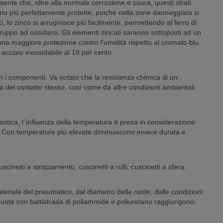
sente che, oltre alla normale corrosione e usura, questi strati
sono piú perfettamente protette, poiché nella zone danneggiata si
i, lo zinco si arruginisce piú facilmente, permettendo al ferro di
gruppo ad ossidarsi. Gli elementi zincati saranno sottoposti ad un
 una maggiore protezione contro l'umidità rispetto al cromato blu.
 acciaio inossidabile al 18 per cento.
on i componenti. Va notato che la resistenza chimica di un
del contatto stesso, così come da altre condizioni ambientali
plastica, l´influenza della temperatura é presa in considerazione
ono. Con temperature piú elevate diminuiscono invece durata e
scinetti a strisciamento, cuscinetti a rulli, cuscinetti a sfera.
eriale del pneumatico, dal diametro delle ruote, dalle condizioni
 Ruote con battistrada di poliammide e poliuretano raggiungono,