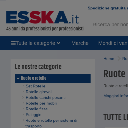
Spedizione gratuita 
Tutte le categorie
Marche
Mondi di van
Home
Ruo
Le nostre categorie
Ruote 
Ruote e rotelle
Ruote e rotell
Set Rotelle
Rotelle girevoli
Maggiori info
Rotelle carichi pesanti
Rotelle per mobili
Rotelle fisse
TUTTE L
Puleggie
Ruote e rotelle per sistemi di
trasporto