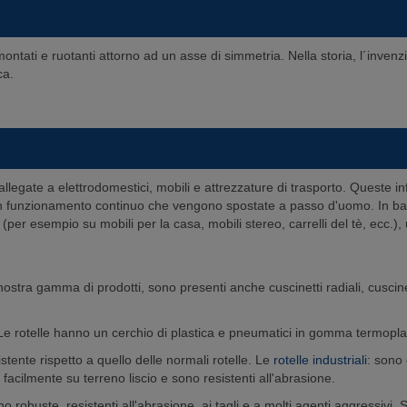
ntati e ruotanti attorno ad un asse di simmetria. Nella storia, l´invenzio
ca.
gate a elettrodomestici, mobili e attrezzature di trasporto. Queste infor
in funzionamento continuo che vengono spostate a passo d'uomo. In base
 (per esempio su mobili per la casa, mobili stereo, carrelli del tè, ecc.),
a nostra gamma di prodotti, sono presenti anche cuscinetti radiali, cuscinetti 
i. Le rotelle hanno un cerchio di plastica e pneumatici in gomma termopla
istente rispetto a quello delle normali rotelle. Le
rotelle industriali
: sono 
facilmente su terreno liscio e sono resistenti all'abrasione.
no robuste, resistenti all'abrasione, ai tagli e a molti agenti aggressivi