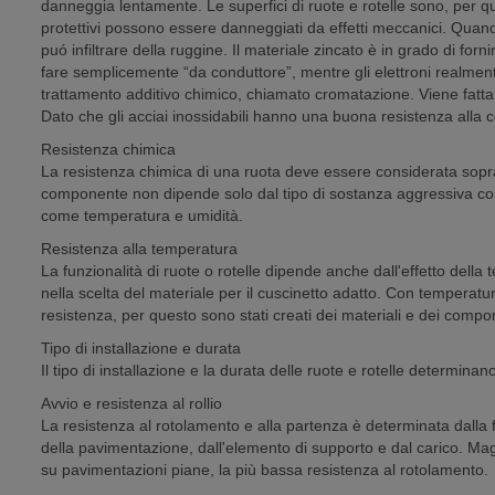
danneggia lentamente. Le superfici di ruote e rotelle sono, per qu
protettivi possono essere danneggiati da effetti meccanici. Quand
puó infiltrare della ruggine. Il materiale zincato è in grado di for
fare semplicemente “da conduttore”, mentre gli elettroni realmente
trattamento additivo chimico, chiamato cromatazione. Viene fatta un
Dato che gli acciai inossidabili hanno una buona resistenza alla co
Resistenza chimica
La resistenza chimica di una ruota deve essere considerata soprat
componente non dipende solo dal tipo di sostanza aggressiva con 
come temperatura e umidità.
Resistenza alla temperatura
La funzionalità di ruote o rotelle dipende anche dall'effetto della
nella scelta del materiale per il cuscinetto adatto. Con temperatu
resistenza, per questo sono stati creati dei materiali e dei compo
Tipo di installazione e durata
Il tipo di installazione e la durata delle ruote e rotelle determinano 
Avvio e resistenza al rollio
La resistenza al rotolamento e alla partenza è determinata dalla 
della pavimentazione, dall'elemento di supporto e dal carico. Mag
su pavimentazioni piane, la più bassa resistenza al rotolamento.