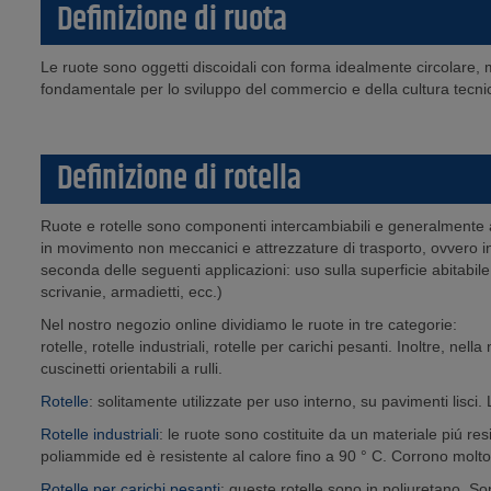
Definizione di ruota
Le ruote sono oggetti discoidali con forma idealmente circolare, mo
fondamentale per lo sviluppo del commercio e della cultura tecni
Definizione di rotella
Ruote e rotelle sono componenti intercambiabili e generalmente alle
in movimento non meccanici e attrezzature di trasporto, ovvero 
seconda delle seguenti applicazioni: uso sulla superficie abitabile
scrivanie, armadietti, ecc.)
Nel nostro negozio online dividiamo le ruote in tre categorie:
rotelle, rotelle industriali, rotelle per carichi pesanti. Inoltre, nell
cuscinetti orientabili a rulli.
Rotelle
: solitamente utilizzate per uso interno, su pavimenti lisc
Rotelle industriali
: le ruote sono costituite da un materiale piú res
poliammide ed è resistente al calore fino a 90 ° C. Corrono molto 
Rotelle per carichi pesanti
: queste rotelle sono in poliuretano. So