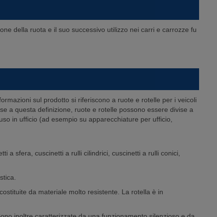
ne della ruota e il suo successivo utilizzo nei carri e carrozze fu
mazioni sul prodotto si riferiscono a ruote e rotelle per i veicoli
 a questa definizione, ruote e rotelle possono essere divise a
 uso in ufficio (ad esempio su apparecchiature per ufficio,
a sfera, cuscinetti a rulli cilindrici, cuscinetti a rulli conici,
stica.
costituite da materiale molto resistente. La rotella è in
. Sono inoltre caratterizzate da una funzionamento silenzioso e da