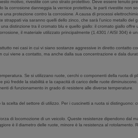
esto motivo, rivestite con uno strato protettivo. Deve essere tenuto pre
o la corrosione danneggia la vernice protettiva, le parti rivestite non 
nire una protezione contro la corrosione. A causa di processi elettrochimic
 strappati via saranno quelli dello zinco, che sarà l’unico metallo del 
a distinzione tra il cromato blu e quello giallo: il cromato giallo offre
rrosione, il materiale utilizzato principalmente (1.4301 / AISI 304) è un
tutto nei casi in cui vi siano sostanze aggressive in diretto contatto c
cui viene a contatto, ma anche dalla sua concentrazione e dala durata 
 temperatura. Se si utilizzano ruote, cerchi o componenti della ruota di 
re piú fredde la stabilitá e la capacitá di carico delle ruote diminuisc
nenti di funzionamento in grado di resistere alle diverse temperature.
la scelta del settore di utilizzo. Per i cuscinetti a ruota si distinguono: cu
forza di locomozione di un veicolo. Queste resistenze dipendono dal mat
giore è il diametro delle ruote, minore è la resistenza al rotolamento.