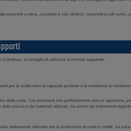
iali
cuscinetti a sfera, cuscinetti a rulli cilindrici, cuscinetti a rulli conici, c
upporti
 il tamburo, si consiglia di utilizzare la formula seguente:
nti per la scelta sono la capacità portante e la resistenza al rotolamen
metro della ruota. Con pavimenti non perfettamente piani é opportuno, 
alla misura e dai materiali utilizzati, ma anche dai trattamenti superficia
o solitamente utilizzato per la produzione di ruote e rotelle, ha poca res