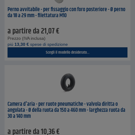
Perno avvitabile - per fissaggio con foro posteriore - Ø perno
da 18 a 29 mm - filettatura M10
a partire da
21,07
€
Prezzo (IVA inclusa)
piú
13,30
€
spese di spedizione
Scegli il modello desiderato...
Camera d'aria - per ruote pneumatiche - valvola diritta o
angolata - Ø della ruota da 150 a 460 mm - larghezza ruota da
30 a 140 mm
a partire da
10,36
€