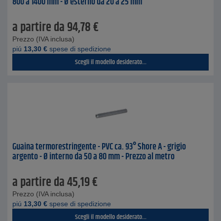
800 a 1400 mm - Ø esterno da 20 a 25 mm
a partire da
94,78
€
Prezzo (IVA inclusa)
piú
13,30
€
spese di spedizione
Scegli il modello desiderato...
Guaina termorestringente - PVC ca. 93° Shore A - grigio
argento - Ø interno da 50 a 80 mm - Prezzo al metro
a partire da
45,19
€
Prezzo (IVA inclusa)
piú
13,30
€
spese di spedizione
Scegli il modello desiderato...