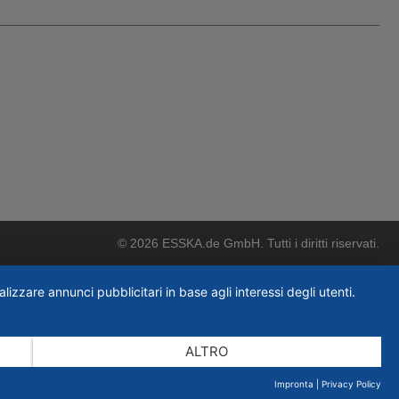
© 2026 ESSKA.de GmbH. Tutti i diritti riservati.
lizzare annunci pubblicitari in base agli interessi degli utenti.
ALTRO
Impronta
|
Privacy Policy