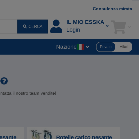
Consulenza mirata
IL MIO ESSKA
CERCA
Login
Nazione
Privato
Affari
i
ontatta il nostro team vendite!
pesante
Rotelle carico pesante