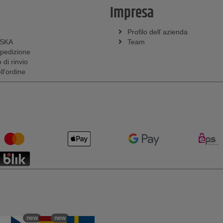
Impresa
Profilo dell´azienda
SSKA
Team
spedizione
 di rinvio
l'ordine
new
new