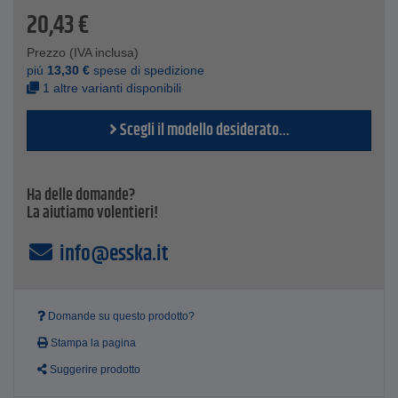
20,43
€
sanguigni vengono chiusi. La chiusura immediata dei vasi
sanguigni impedisce la penetrazione di agenti patogeni. Di
norma, le code vengono lasciate lunghe circa 2-3 cm. Lo
Prezzo (IVA inclusa)
scopo della mozzatura è quello di evitare il cannibalismo tra
piú
13,30
€
spese di spedizione
i suini, che può essere causato dalle code lunghe durante
1 altre varianti disponibili
la fase di allevamento e ingrasso.
Scegli il modello desiderato...
Dati tecnici
Materiale supporto: zincato elettroliticamente
Tensione - 230 V
Temperatura - 750 °C
Ha delle domande?
Frequenza - 50/60 Hz
La aiutiamo volentieri!
Potenza - 58 VA
info@esska.it
Domande su questo prodotto?
Stampa la pagina
Suggerire prodotto