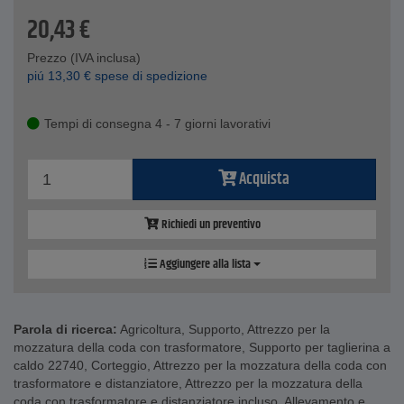
20,43
€
Prezzo (IVA inclusa)
piú
13,30
€
spese di spedizione
Tempi di consegna 4 - 7 giorni lavorativi
Acquista
Richiedi un preventivo
Aggiungere alla lista
Parola di ricerca:
Agricoltura
,
Supporto
,
Attrezzo per la
mozzatura della coda con trasformatore
,
Supporto per taglierina a
caldo 22740
,
Corteggio
,
Attrezzo per la mozzatura della coda con
trasformatore e distanziatore
,
Attrezzo per la mozzatura della
coda con trasformatore e distanziatore incluso
,
Allevamento e