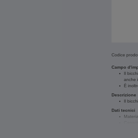
Codice prodot
Campo d'im
Il bicc
anche i
È inolt
Descrizione
Il bicc
Dati tecnici
Materia
Capacit