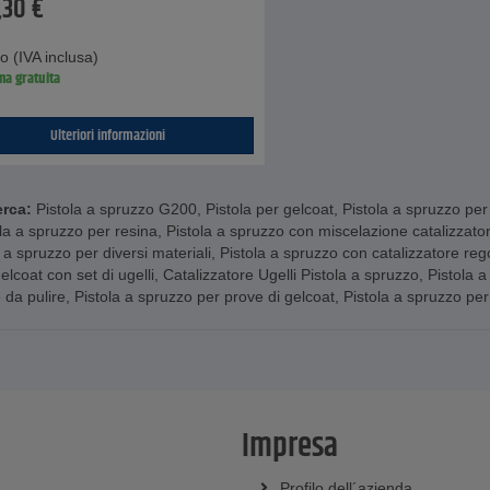
,30
€
o (IVA inclusa)
na gratuita
Ulteriori informazioni
erca:
Pistola a spruzzo G200
,
Pistola per gelcoat
,
Pistola a spruzzo per
la a spruzzo per resina
,
Pistola a spruzzo con miscelazione catalizzato
 a spruzzo per diversi materiali
,
Pistola a spruzzo con catalizzatore reg
lcoat con set di ugelli
,
Catalizzatore Ugelli Pistola a spruzzo
,
Pistola a
 da pulire
,
Pistola a spruzzo per prove di gelcoat
,
Pistola a spruzzo per
Impresa
Profilo dell´azienda