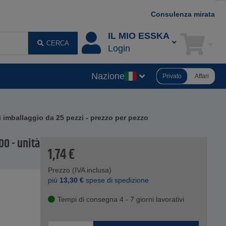
Consulenza mirata
IL MIO ESSKA
CERCA
Login
Nazione
Privato
Affari
 di imballaggio da 25 pezzi - prezzo per pezzo
200 - unità
1,74
€
Prezzo (IVA inclusa)
piú
13,30
€
spese di spedizione
Tempi di consegna 4 - 7 giorni lavorativi