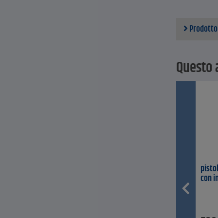
Prodotto
Questo a
pisto
con i