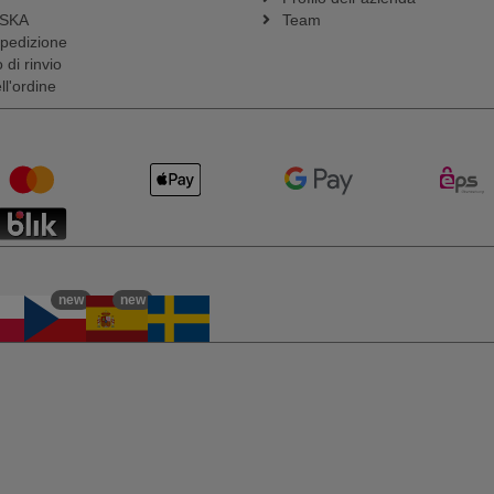
SSKA
Team
spedizione
 di rinvio
l'ordine
new
new