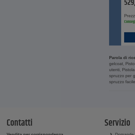
529
Prezz
Conseg
Parola di ric
gelcoat
,
Pisto
utenti
,
Pistola
spruzzo per ge
spruzzo facile
Contatti
Servizio
Vendita per corrispondenza
Domande