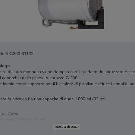
to:
5-G300-01132
piego
hiere di carta monouso viene riempito con il prodotto da spruzzare e vi
l coperchio della pistola a spruzzo G 200.
re ideale come supporto per il bicchiere di plastica e riduce i tempi di pul
hiere in plastica ha una capacità di quasi 1000 ml (32 oz).
le - Carta
à: circa 1000 ml (32 oz)
mostra di più...