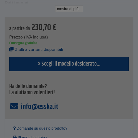
Dati tecnici
DN - 50-159
mostra di più...
Materiale: acciaio al carbonio
230,70
€
a partire da
Prezzo (IVA inclusa)
Consegna gratuita
2 altre varianti disponibili
Scegli il modello desiderato...
Ha delle domande?
La aiutiamo volentieri!
info@esska.it
Domande su questo prodotto?
Stampa la pagina