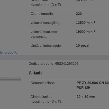
rivestimento (D x T)
Granulometria
220
velocità consigliata
12500 min-¹
velocità massima
19000 min-¹
consentita
Unità di imballaggio
10 pezzi
el prodotto
Codice prodotto: 652341293208
Variante
Denominazione
PF ZY 2030/6 CN 80
PUR-MH
Dimensioni del
20 x 30 mm
rivestimento (D x T)