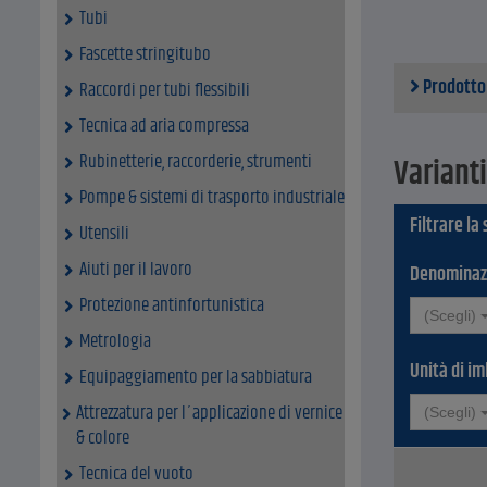
Tubi
morbido
freddo.
Fascette stringitubo
con una
Prodotto
prestaz
Raccordi per tubi flessibili
Per mot
Tecnica ad aria compressa
Dati tecnici
Rubinetterie, raccorderie, strumenti
Materia
Varianti
Legant
Pompe & sistemi di trasporto industriale
Dimensi
Filtrare la
Dimens
Utensili
Granul
Aiuti per il lavoro
velocit
Denominaz
veloci
Protezione antinfortunistica
Unità d
(Scegli)
Prezzo 
Metrologia
Unità di im
Equipaggiamento per la sabbiatura
Attrezzatura per l´applicazione di vernice
(Scegli)
& colore
Tecnica del vuoto