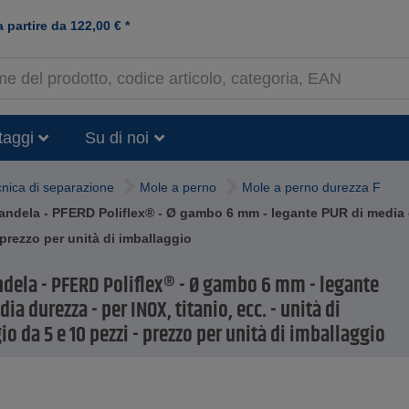
a partire da
122,00
€
*
taggi
Su di noi
nica di separazione
Mole a perno
Mole a perno durezza F
andela - PFERD Poliflex® - Ø gambo 6 mm - legante PUR di media dur
 prezzo per unità di imballaggio
ndela - PFERD Poliflex® - Ø gambo 6 mm - legante
ia durezza - per INOX, titanio, ecc. - unità di
o da 5 e 10 pezzi - prezzo per unità di imballaggio