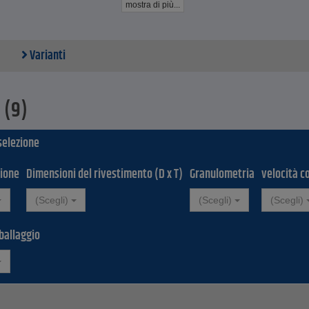
mostra di più...
, mentre la struttura aperta e il legante elastico garantiscono una levi
 La punta abrasiva ottiene un risultato di levigatura molto fine
 velocità di taglio compresa tra 10 e 15 m/s, la mola cilindrica raggiung
Varianti
ioni.
ivi di sicurezza, non superare la velocità massima consentita.
le abrasivo - carburo di silicio
 (9)
e PUR - durezza media
oni (D x T) - da 10 x 25 a 32 x 32 mm
 selezione
ioni del gambo (D x L) - 6 x 40 mm
ometria - da 80 a 220
à consigliata: da 6000 a 19000 min-¹
ione
Dimensioni del rivestimento (D x T)
Granulometria
velocità c
tà massima consentita - da 8900 a 28600 min-¹
i imballaggio da 5 e 10 pezzi
(Scegli)
(Scegli)
(Scegli)
per unità di imballaggio
ballaggio