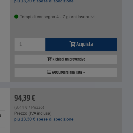
piú
13,30
€
spese di spedizione
Tempi di consegna 4 - 7 giorni lavorativi
Acquista
Richiedi un preventivo
Aggiungere alla lista
94,39
€
(
9,44
€
/ Pezzo)
Prezzo (IVA inclusa)
0
piú
13,30
€
spese di spedizione