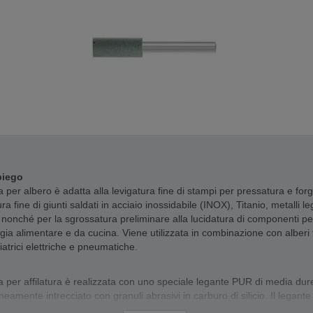
piego
 per albero è adatta alla levigatura fine di stampi per pressatura e forg
ura fine di giunti saldati in acciaio inossidabile (INOX), Titanio, metalli l
, nonché per la sgrossatura preliminare alla lucidatura di componenti pe
gia alimentare e da cucina. Viene utilizzata in combinazione con alberi fl
iatrici elettriche e pneumatiche.
 per affilatura è realizzata con uno speciale legante PUR di media dur
amente intrecciato con granuli abrasivi in carburo di silicio. Il legante
 aumenta l'aggressività durante la levigatura rispetto al modello con l