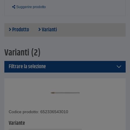
Lunghezza del gambo: 43 e 50 mm
Suggerire prodotto
Diametro gambo - 3 e 6 mm
Prodotto
Varianti
Varianti (2)
Filtrare la selezione
Codice prodotto: 652336543010
Variante