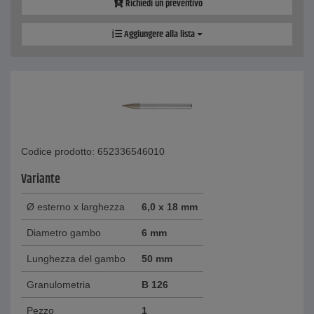
Richiedi un preventivo
Aggiungere alla lista
Codice prodotto: 652336546010
Variante
Ø esterno x larghezza
6,0 x 18 mm
Diametro gambo
6 mm
Lunghezza del gambo
50 mm
Granulometria
B 126
Pezzo
1