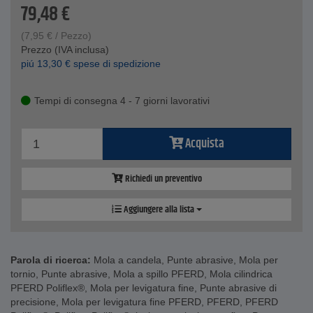
79,48
€
(
7,95
€
/ Pezzo)
Prezzo (IVA inclusa)
piú
13,30
€
spese di spedizione
Tempi di consegna 4 - 7 giorni lavorativi
Acquista
Richiedi un preventivo
Aggiungere alla lista
Parola di ricerca:
Mola a candela
,
Punte abrasive
,
Mola per
tornio
,
Punte abrasive
,
Mola a spillo PFERD
,
Mola cilindrica
PFERD Poliflex®
,
Mola per levigatura fine
,
Punte abrasive di
precisione
,
Mola per levigatura fine PFERD
,
PFERD
,
PFERD