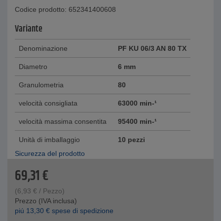
Codice prodotto: 652341400608
Variante
Denominazione
PF KU 06/3 AN 80 TX
Diametro
6 mm
Granulometria
80
velocità consigliata
63000 min-¹
velocità massima consentita
95400 min-¹
Unità di imballaggio
10 pezzi
Sicurezza del prodotto
69,31
€
(
6,93
€
/ Pezzo)
Prezzo (IVA inclusa)
piú
13,30
€
spese di spedizione