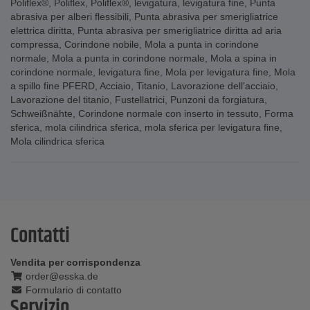
Poliflex®
,
Poliflex
,
Poliflex®
,
levigatura
,
levigatura fine
,
Punta
abrasiva per alberi flessibili
,
Punta abrasiva per smerigliatrice
elettrica diritta
,
Punta abrasiva per smerigliatrice diritta ad aria
compressa
,
Corindone nobile
,
Mola a punta in corindone
normale
,
Mola a punta in corindone normale
,
Mola a spina in
corindone normale
,
levigatura fine
,
Mola per levigatura fine
,
Mola
a spillo fine PFERD
,
Acciaio
,
Titanio
,
Lavorazione dell'acciaio
,
Lavorazione del titanio
,
Fustellatrici
,
Punzoni da forgiatura
,
Schweißnähte
,
Corindone normale con inserto in tessuto
,
Forma
sferica
,
mola cilindrica sferica
,
mola sferica per levigatura fine
,
Mola cilindrica sferica
Contatti
Vendita per corrispondenza
order@esska.de
Formulario di contatto
Servizio