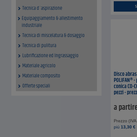
S
Tecnica d´aspirazione
Equipaggiamento & allestimento
industriale
Tecnica di miscelatura & dosaggio
Tecnica di pulitura
Lubrificazione ed Ingrassaggio
Materiale agricolo
Disco abras
Materiale composito
POLIFAN® - 
Offerte speciali
conica CO-CO
pezzi - prez
a partir
Prezzo (IVA 
piú
13,30
€