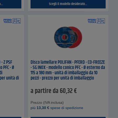
...
Scegli il modello desiderato...
 - Z PSF
Disco lamellare POLIFAN - PFERD - CO-FREEZE
o PFC - Ø
- SG INOX - modello conico PFC - Ø esterno da
di
115 a 180 mm - unità di imballaggio da 10
per unità di
pezzi - prezzo per unità di imballaggio
a partire da
60,32
€
Prezzo (IVA inclusa)
piú
13,30
€
spese di spedizione