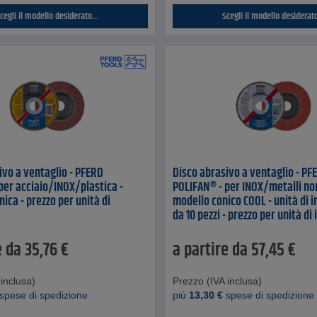
cegli il modello desiderato...
Scegli il modello desiderato
ivo a ventaglio - PFERD
Disco abrasivo a ventaglio - PF
per acciaio/INOX/plastica -
POLIFAN® - per INOX/metalli non
ica - prezzo per unità di
modello conico COOL - unità di 
da 10 pezzi - prezzo per unità di
e da
35,76
€
a partire da
57,45
€
inclusa)
Prezzo (IVA inclusa)
spese di spedizione
piú
13,30
€
spese di spedizione