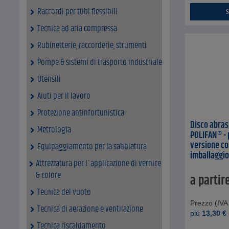
Raccordi per tubi flessibili
S
Tecnica ad aria compressa
Rubinetterie, raccorderie, strumenti
Pompe & sistemi di trasporto industriale
Utensili
Aiuti per il lavoro
Protezione antinfortunistica
Disco abras
Metrologia
POLIFAN® - 
versione con
Equipaggiamento per la sabbiatura
imballaggio
Attrezzatura per l´applicazione di vernice
& colore
a partir
Tecnica del vuoto
Prezzo (IVA 
Tecnica di aerazione e ventilazione
piú
13,30
€
Tecnica riscaldamento