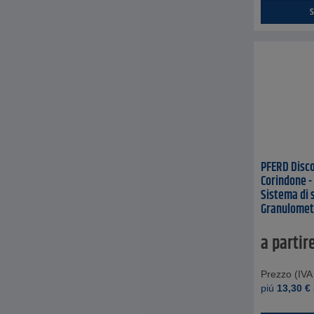
S
PFERD Disco
Corindone -
Sistema di 
Granulometri
imballaggio 
imballaggio
a partir
Prezzo (IVA 
piú
13,30
€