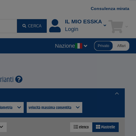
Consulenza mirata
IL MIO ESSKA
CERCA
Login
Nazione
Privato
Affari
rianti
lometria
velocità massima consentita
elenco
Piastrelle