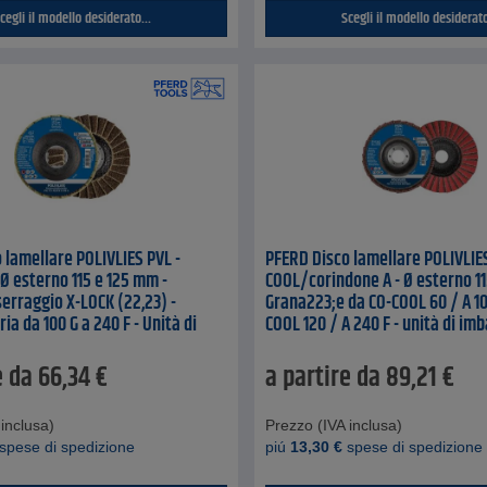
cegli il modello desiderato...
Scegli il modello desiderato
 lamellare POLIVLIES PVL -
PFERD Disco lamellare POLIVLIES
 Ø esterno 115 e 125 mm -
COOL/corindone A - Ø esterno 11
serraggio X-LOCK (22,23) -
Grana223;e da CO-COOL 60 / A 10
a da 100 G a 240 F - Unità di
COOL 120 / A 240 F - unità di imb
da 5 pezzi - Prezzo per unità di
pezzi - prezzo per unità di imbal
e da
66,34
€
a partire da
89,21
€
inclusa)
Prezzo (IVA inclusa)
spese di spedizione
piú
13,30
€
spese di spedizione