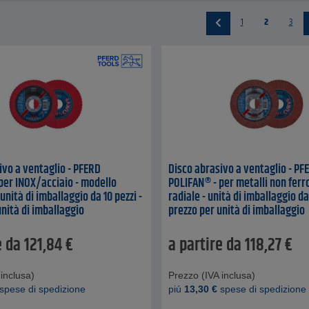
1
2
3
ivo a ventaglio - PFERD
Disco abrasivo a ventaglio - PF
per INOX/acciaio - modello
POLIFAN® - per metalli non ferr
 unità di imballaggio da 10 pezzi -
radiale - unità di imballaggio da 
unità di imballaggio
prezzo per unità di imballaggio
e da
121,84
€
a partire da
118,27
€
inclusa)
Prezzo (IVA inclusa)
spese di spedizione
piú
13,30
€
spese di spedizione