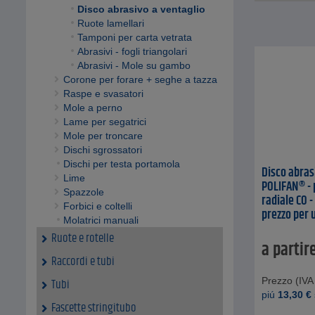
Disco abrasivo a ventaglio
Ruote lamellari
Tamponi per carta vetrata
Abrasivi - fogli triangolari
Abrasivi - Mole su gambo
Corone per forare + seghe a tazza
Raspe e svasatori
Mole a perno
Lame per segatrici
Mole per troncare
Dischi sgrossatori
Dischi per testa portamola
Disco abras
Lime
POLIFAN® - 
Spazzole
radiale CO -
Forbici e coltelli
prezzo per 
Molatrici manuali
Ruote e rotelle
a partir
Raccordi e tubi
Prezzo (IVA 
Tubi
piú
13,30
€
Fascette stringitubo