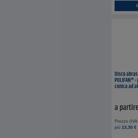
S
Disco abras
POLIFAN® - 
conica ad al
a partir
Prezzo (IVA 
piú
13,30
€