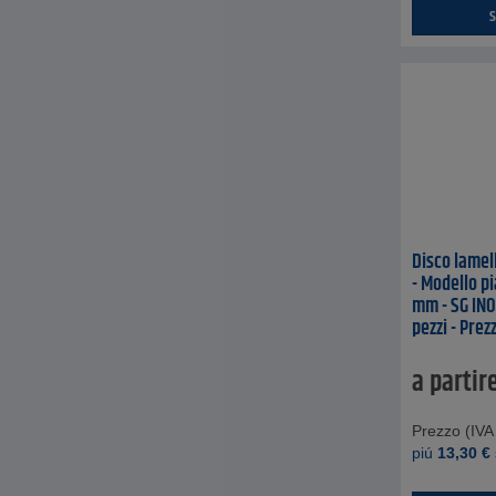
S
Disco lamel
- Modello pi
mm - SG INOX
pezzi - Prez
a partir
Prezzo (IVA 
piú
13,30
€