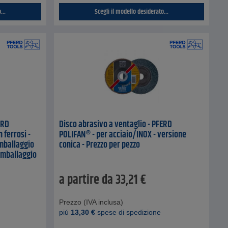
...
Scegli il modello desiderato...
ERD
Disco abrasivo a ventaglio - PFERD
 ferrosi -
POLIFAN® - per acciaio/INOX - versione
imballaggio
conica - Prezzo per pezzo
 imballaggio
a partire da
33,21
€
Prezzo (IVA inclusa)
piú
13,30
€
spese di spedizione