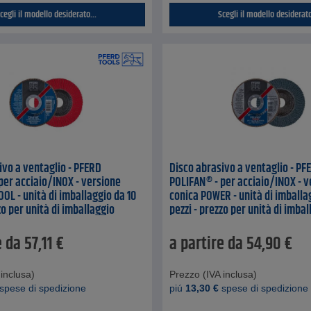
cegli il modello desiderato...
Scegli il modello desiderato
ivo a ventaglio - PFERD
Disco abrasivo a ventaglio - PF
per acciaio/INOX - versione
POLIFAN® - per acciaio/INOX - v
OL - unità di imballaggio da 10
conica POWER - unità di imballa
zo per unità di imballaggio
pezzi - prezzo per unità di imbal
e da
57,11
€
a partire da
54,90
€
inclusa)
Prezzo (IVA inclusa)
spese di spedizione
piú
13,30
€
spese di spedizione