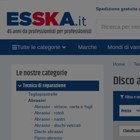
Spedizione gratuita 
Tutte le categorie
Marche
Mondi di van
Home
Tec
Le nostre categorie
Disco 
Tecnica di separazione
Tagliapiastrelle
Filtra e o
Abrasivi
Abrasivi - strisce, carta e fogli
Prezzo
Abrasivi - rotoli
Abrasivi - nastri
Abrasivi - dischi velcrati
Classificaz
Dischi abrasivi
Panni abrasivi