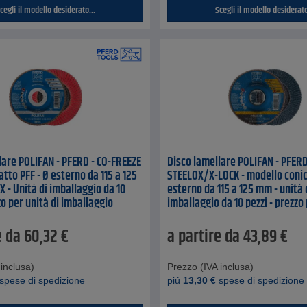
cegli il modello desiderato...
Scegli il modello desiderato
lare POLIFAN - PFERD - CO-FREEZE
Disco lamellare POLIFAN - PFERD
atto PFF - Ø esterno da 115 a 125
STEELOX/X-LOCK - modello conic
 - Unità di imballaggio da 10
esterno da 115 a 125 mm - unità 
zo per unità di imballaggio
imballaggio da 10 pezzi - prezzo 
imballaggio
e da
60,32
€
a partire da
43,89
€
inclusa)
Prezzo (IVA inclusa)
spese di spedizione
piú
13,30
€
spese di spedizione