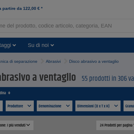
a partire da
122,00
€
*
taggi
Su di noi
nica di separazione
Abrasivi
Disco abrasivo a ventaglio
abrasivo a ventaglio
55 prodotti in 306 va
rdina
Produttore
Denominazione
Dimensioni (D x T x H)
Granu
ione: I piú venduti
24 Prodotti per pagina