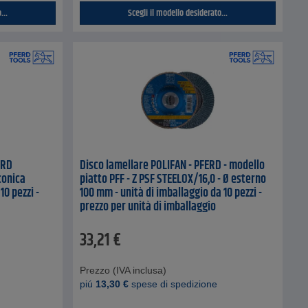
...
Scegli il modello desiderato...
ERD
Disco lamellare POLIFAN - PFERD - modello
conica
piatto PFF - Z PSF STEELOX/16,0 - Ø esterno
10 pezzi -
100 mm - unità di imballaggio da 10 pezzi -
prezzo per unità di imballaggio
33,21
€
Prezzo (IVA inclusa)
piú
13,30
€
spese di spedizione