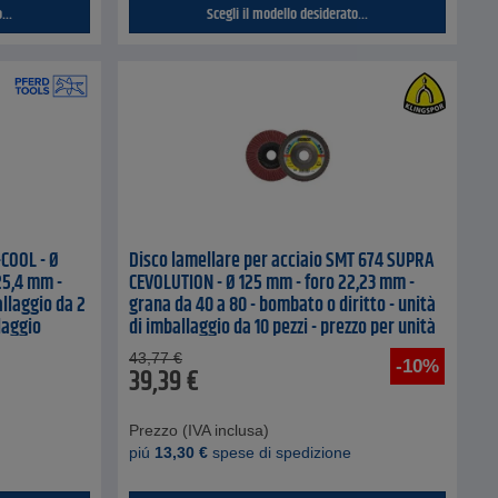
...
Scegli il modello desiderato...
-COOL - Ø
Disco lamellare per acciaio SMT 674 SUPRA
25,4 mm -
CEVOLUTION - Ø 125 mm - foro 22,23 mm -
allaggio da 2
grana da 40 a 80 - bombato o diritto - unità
laggio
di imballaggio da 10 pezzi - prezzo per unità
di imballaggio
43,77
€
-10%
39,39
€
Prezzo (IVA inclusa)
piú
13,30
€
spese di spedizione