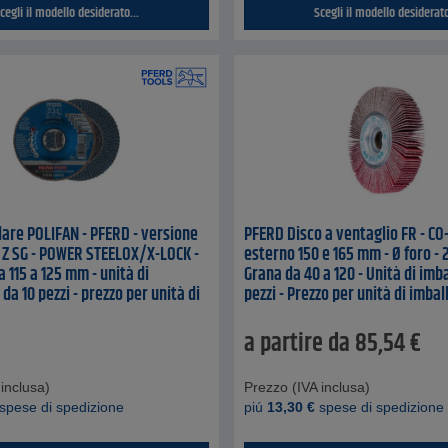
cegli il modello desiderato...
Scegli il modello desiderato
lare POLIFAN - PFERD - versione
PFERD Disco a ventaglio FR - CO
- Z SG - POWER STEELOX/X-LOCK -
esterno 150 e 165 mm - Ø foro - 
 115 a 125 mm - unità di
Grana da 40 a 120 - Unità di imb
da 10 pezzi - prezzo per unità di
pezzi - Prezzo per unità di imbal
a partire da
85,54
€
inclusa)
Prezzo (IVA inclusa)
spese di spedizione
piú
13,30
€
spese di spedizione