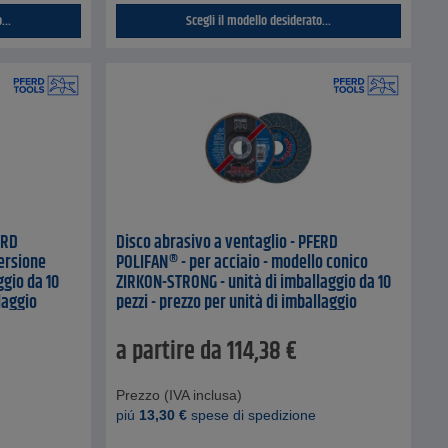
...
Scegli il modello desiderato...
ERD
Disco abrasivo a ventaglio - PFERD
ersione
POLIFAN® - per acciaio - modello conico
ggio da 10
ZIRKON-STRONG - unità di imballaggio da 10
laggio
pezzi - prezzo per unità di imballaggio
a partire da
114,38
€
Prezzo (IVA inclusa)
piú
13,30
€
spese di spedizione