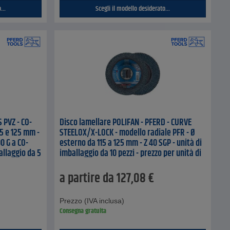
...
Scegli il modello desiderato...
 PVZ - CO-
Disco lamellare POLIFAN - PFERD - CURVE
5 e 125 mm -
STEELOX/X-LOCK - modello radiale PFR - Ø
0 G a CO-
esterno da 115 a 125 mm - Z 40 SGP - unità di
allaggio da 5
imballaggio da 10 pezzi - prezzo per unità di
laggio
imballaggio
a partire da
127,08
€
Prezzo (IVA inclusa)
Consegna gratuita