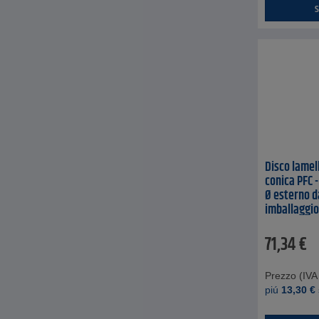
S
Disco lamel
conica PFC 
Ø esterno da
imballaggio 
imballaggio
71,34
€
Prezzo (IVA 
piú
13,30
€