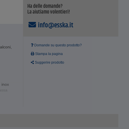
Ha delle domande?
La aiutiamo volentieri!
info@esska.it
Domande su questo prodotto?
balconi,
Stampa la pagina
Suggerire prodotto
o inox
bassa
t
essione in
ante le pause