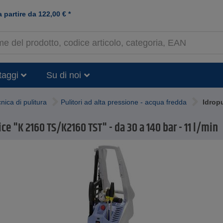
a partire da
122,00
€
*
taggi
Su di noi
nica di pulitura
Pulitori ad alta pressione - acqua fredda
Idropu
ice "K 2160 TS/K2160 TST" - da 30 a 140 bar - 11 l/min