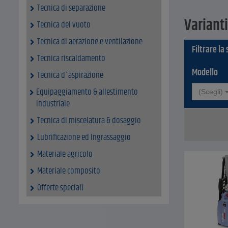
di lavo
Tecnica di separazione
Dati tecnici
Varianti
Tecnica del vuoto
Cavo d
Tubo fl
Tecnica di aerazione e ventilazione
Filtrare la
Pressio
Tecnica riscaldamento
sovrapr
Portata
Modello
Tecnica d´aspirazione
Aliment
Altezza
Equipaggiamento & allestimento
(Scegli)
Tubo fl
industriale
Düseng
Tecnica di miscelatura & dosaggio
Düseng
Velocit
Lubrificazione ed Ingrassaggio
Collega
Assorbi
Materiale agricolo
Potenz
Materiale composito
Potenz
Dimens
Offerte speciali