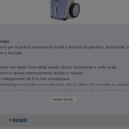
piego
itrici per la pulizia accurata di mobili e attrezzi da giardino, automobili, 
e e facciate
itrice con telaio Roto-Mold adatto all'uso fuoristrada e sulle scale
occo e quindi estremamente stabile e robusto
i collegamento da 5 m con avvolgicavo
antispugna con tubo in acciaio inox, lancia Vario-Jet con tubo in acciai
ile in continuo da getto circolare a getto piatto e da alta pressione a 
one
mostra di più...
con pistola con spegnimento di sicurezza, lancia antispugna e Vario-Je
o "K2160 TST" :
olgitubo integrato con manovella ribaltabile e tubo flessibile ad alta pr
Varianti
o da 15 m
o per pistola con spegnimento di sicurezza e lancia a getto piatto dur