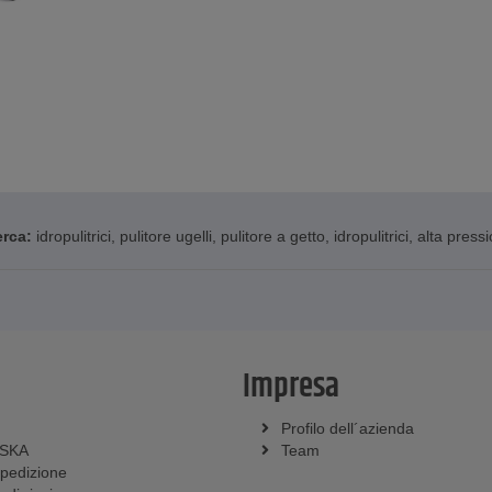
erca:
idropulitrici
,
pulitore ugelli
,
pulitore a getto
,
idropulitrici
,
alta press
Impresa
Profilo dell´azienda
SSKA
Team
spedizione