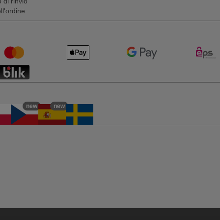
 di rinvio
l'ordine
new
new