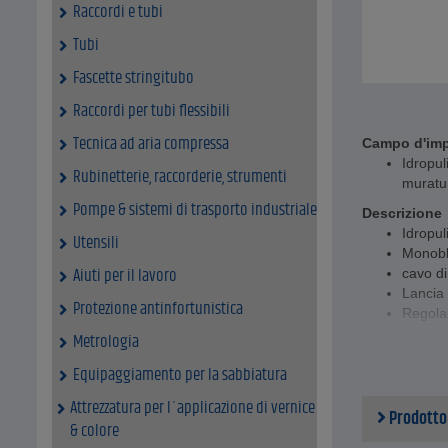
Raccordi e tubi
Tubi
Fascette stringitubo
Raccordi per tubi flessibili
Tecnica ad aria compressa
Campo d'im
Idropul
Rubinetterie, raccorderie, strumenti
muratur
Pompe & sistemi di trasporto industriale
Descrizione
Idropul
Utensili
Monobl
Aiuti per il lavoro
cavo d
Lancia 
Protezione antinfortunistica
Regolab
pressi
Metrologia
Köcher 
Equipaggiamento per la sabbiatura
Modell
Con avv
Attrezzatura per l´applicazione di vernice
Prodotto
acciai
& colore
Support