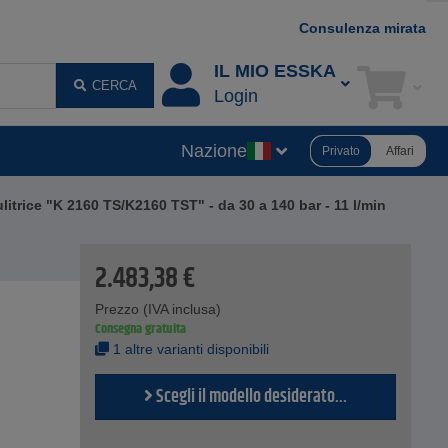
Consulenza mirata
IL MIO ESSKA
CERCA
Login
Nazione
Privato
Affari
litrice "K 2160 TS/K2160 TST" - da 30 a 140 bar - 11 l/min
2.483,38
€
Prezzo (IVA inclusa)
Consegna gratuita
1 altre varianti disponibili
Scegli il modello desiderato...