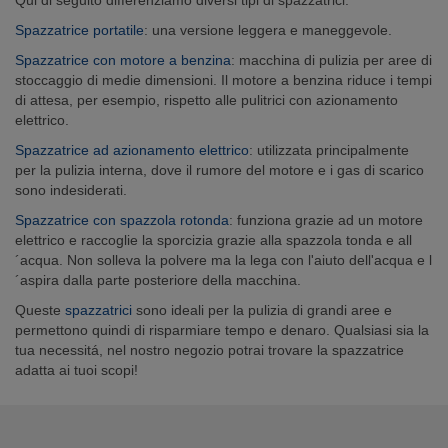
Qui di seguito differenziamo diversi tipi di spazzatrici.
Spazzatrice portatile
: una versione leggera e maneggevole.
Spazzatrice con motore a benzina
: macchina di pulizia per aree di
stoccaggio di medie dimensioni. Il motore a benzina riduce i tempi
di attesa, per esempio, rispetto alle pulitrici con azionamento
elettrico.
Spazzatrice ad azionamento elettrico
: utilizzata principalmente
per la pulizia interna, dove il rumore del motore e i gas di scarico
sono indesiderati.
Spazzatrice con spazzola rotonda
: funziona grazie ad un motore
elettrico e raccoglie la sporcizia grazie alla spazzola tonda e all
´acqua. Non solleva la polvere ma la lega con l'aiuto dell'acqua e l
´aspira dalla parte posteriore della macchina.
Queste
spazzatrici
sono ideali per la pulizia di grandi aree e
permettono quindi di risparmiare tempo e denaro. Qualsiasi sia la
tua necessitá, nel nostro negozio potrai trovare la spazzatrice
adatta ai tuoi scopi!