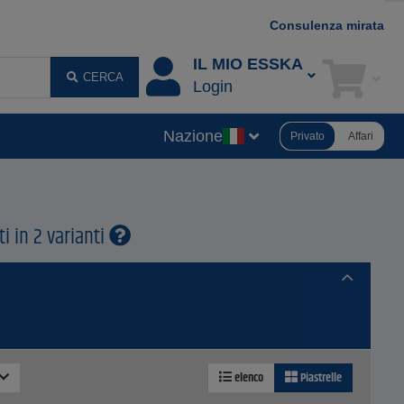
Consulenza mirata
IL MIO ESSKA
CERCA
Login
Nazione
Privato
Affari
i in 2 varianti
elenco
Piastrelle