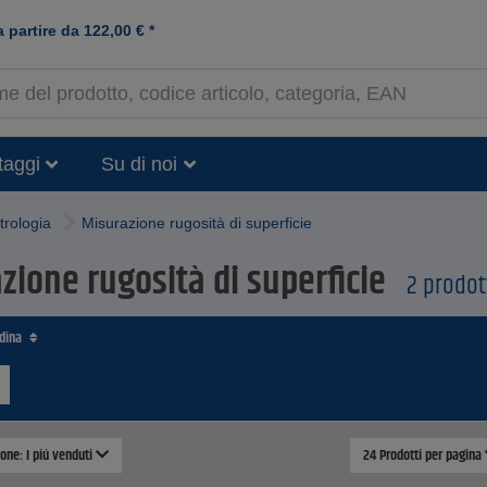
a partire da
122,00
€
*
taggi
Su di noi
trologia
Misurazione rugosità di superficie
zione rugosità di superficie
2 prodott
rdina
ione: I piú venduti
24 Prodotti per pagina