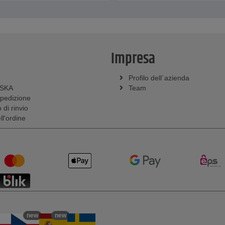
Impresa
Profilo dell´azienda
SSKA
Team
spedizione
 di rinvio
l'ordine
new
new