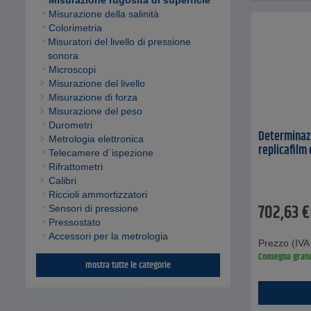
Misurazione rugosità di superficie
Misurazione della salinità
Colorimetria
Misuratori del livello di pressione
sonora
Microscopi
Misurazione del livello
Misurazione di forza
Misurazione del peso
Durometri
Determinazi
Metrologia elettronica
replicafilm
Telecamere d´ispezione
Rifrattometri
Calibri
Riccioli ammortizzatori
702,63
€
Sensori di pressione
Pressostato
Accessori per la metrologia
Prezzo (IVA 
Consegna gratu
mostra tutte le categorie