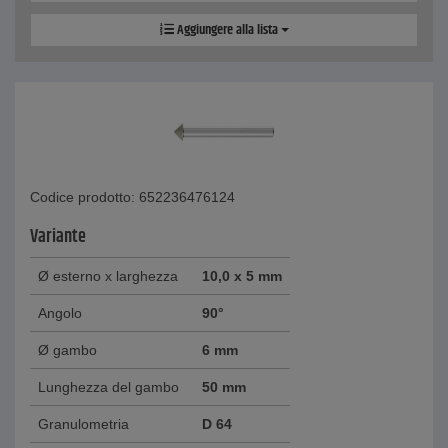
Aggiungere alla lista
Codice prodotto: 652236476124
Variante
Ø esterno x larghezza
10,0 x 5 mm
Angolo
90°
Ø gambo
6 mm
Lunghezza del gambo
50 mm
Granulometria
D 64