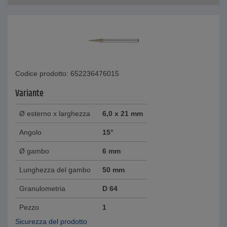
Codice prodotto: 652236476015
Variante
Ø esterno x larghezza
6,0 x 21 mm
Angolo
15°
Ø gambo
6 mm
Lunghezza del gambo
50 mm
Granulometria
D 64
Pezzo
1
Sicurezza del prodotto