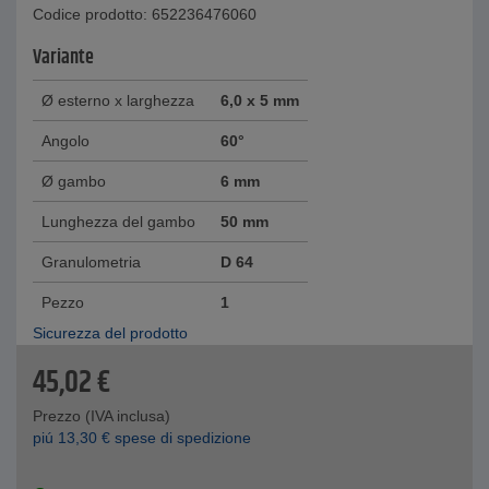
Codice prodotto: 652236476060
Variante
Ø esterno x larghezza
6,0 x 5 mm
Angolo
60°
Ø gambo
6 mm
Lunghezza del gambo
50 mm
Granulometria
D 64
Pezzo
1
Sicurezza del prodotto
45,02
€
Prezzo (IVA inclusa)
piú
13,30
€
spese di spedizione