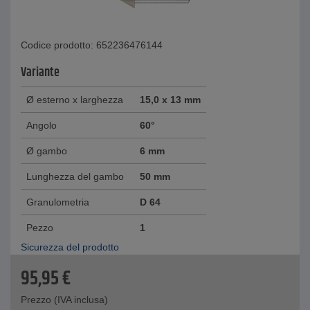
Codice prodotto: 652236476144
Variante
Ø esterno x larghezza
15,0 x 13 mm
Angolo
60°
Ø gambo
6 mm
Lunghezza del gambo
50 mm
Granulometria
D 64
Pezzo
1
Sicurezza del prodotto
95,95
€
Prezzo (IVA inclusa)