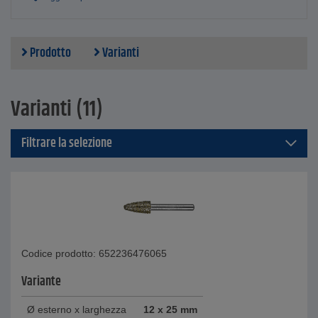
Materiale - Diamante
Forma - forma conica appuntita
Ø esterno - da 6,0 a 15,0 mm
Granulometria - D 64
Prodotto
Varianti
Angolo - da 7° a 90°
Lunghezza gambo - 50 mm
Diametro gambo - 6 mm
Varianti (11)
Filtrare la selezione
Codice prodotto: 652236476065
Variante
Ø esterno x larghezza
12 x 25 mm