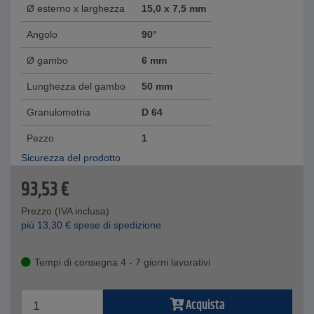
Ø esterno x larghezza
15,0 x 7,5 mm
Angolo
90°
Ø gambo
6 mm
Lunghezza del gambo
50 mm
Granulometria
D 64
Pezzo
1
Sicurezza del prodotto
93,53
€
Prezzo (IVA inclusa)
piú
13,30
€
spese di spedizione
Tempi di consegna 4 - 7 giorni lavorativi
Acquista