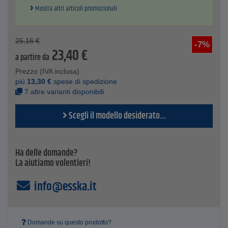
Ogni punzone è contrassegnato da un'incisione visibile,
Mostra altri articoli promozionali
dall'altezza dei caratteri, dalla dicitura "Made in Germany" e
dal logo "Indossare occhiali protettivi"
Confezionato in scatole di plastica blu resistenti agli urti
25,16
€
-7%
23,40
€
a partire da
Prezzo (IVA inclusa)
piú
13,30
€
spese di spedizione
7 altre varianti disponibili
Scegli il modello desiderato...
Ha delle domande?
La aiutiamo volentieri!
info@esska.it
Domande su questo prodotto?