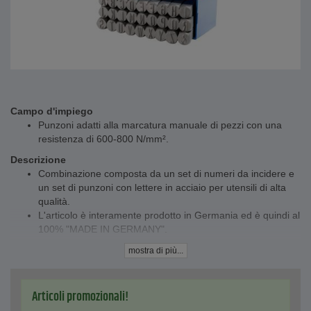
Campo d'impiego
Punzoni adatti alla marcatura manuale di pezzi con una
resistenza di 600-800 N/mm².
Descrizione
Combinazione composta da un set di numeri da incidere e
un set di punzoni con lettere in acciaio per utensili di alta
qualità.
L'articolo è interamente prodotto in Germania ed è quindi al
100% "MADE IN GERMANY".
Dati tecnici
mostra di più...
Caratteri tipografici secondo DIN 1451
Durezza dell'incisione 58-61 HRC
Senza smussatura laterale sull'incisione (nessun bordo
Articoli promozionali!
visibile)