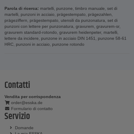
Parola di ricerca:
martelli
,
punzone
,
timbro manuale
,
set di
martelli
,
punzoni in acciaio
,
prägestempato
,
prägezahlen
,
prägeziffern
,
prägestempato
,
utensili da punzonatura
,
set di
punzoni con lettere per punzonatura
,
gravurem
,
gravurem-sr
,
gravurem standard-rotondo
,
gravurem heidenpeter
,
martelli
,
lettere da incidere
,
punzone in acciaio DIN 1451
,
punzone 58-61
HRC
,
punzoni in acciaio
,
punzone rotondo
Contatti
Vendita per corrispondenza
order@esska.de
Formulario di contatto
Servizio
Domande
La mia ESSKA