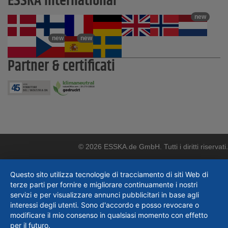
ESSKA International
new
new
new
Partner & certificati
© 2026 ESSKA.de GmbH. Tutti i diritti riservati.
Questo sito utilizza tecnologie di tracciamento di siti Web di
terze parti per fornire e migliorare continuamente i nostri
servizi e per visualizzare annunci pubblicitari in base agli
interessi degli utenti. Sono d'accordo e posso revocare o
modificare il mio consenso in qualsiasi momento con effetto
per il futuro.