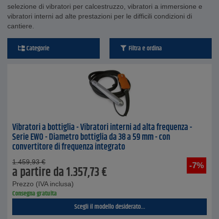
selezione di vibratori per calcestruzzo, vibratori a immersione e
vibratori interni ad alte prestazioni per le difficili condizioni di
cantiere.
Categorie
Filtra e ordina
Vibratori a bottiglia - Vibratori interni ad alta frequenza -
Serie EWO - Diametro bottiglia da 38 a 59 mm - con
convertitore di frequenza integrato
1.459,93
€
-7%
a partire da
1.357,73
€
Prezzo (IVA inclusa)
Consegna gratuita
Scegli il modello desiderato...