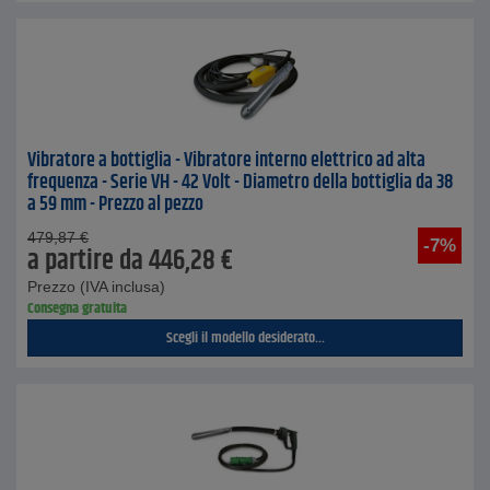
Vibratore a bottiglia - Vibratore interno elettrico ad alta
frequenza - Serie VH - 42 Volt - Diametro della bottiglia da 38
a 59 mm - Prezzo al pezzo
479,87
€
-7%
a partire da
446,28
€
Prezzo (IVA inclusa)
Consegna gratuita
Scegli il modello desiderato...