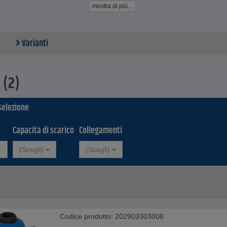
abile in tutto il mondo con qualsiasi tensione
mostra di più...
V e 230 V senza ulteriori
matore di tensione
one ottimale della condensa grazie a
Varianti
 della condensa dall'alto / in alternativa dal retro
installazione e manutenzione
amento affidabile nello scarico di condensa carica di impurità grazie al
 trasversali
 (2)
ra base - Alluminio
 selezione
mento - plastica rinforzata con fibra di vetro
e di esercizio: da 24 V a 230 V
Capacità di scarico
Collegamenti
(Scegli)
(Scegli)
Codice prodotto: 202903303008