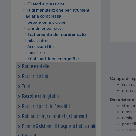
Oliatori a pressione
Kit di manutenzione per strumenti
ad aria compressa
Separatori a ciclone
Cilindri pneumatici
Trattamento del condensato
Silenziatori
Accessori filtri
Ionisierer
Kühl- und Temperiergeräte
Ruote e rotelle
Raccordi e tubi
Campo d'im
scarica
Tubi
drena l
Fascette stringitubo
Descrizione
Raccordi per tubi flessibili
struttu
massima
Rubinetterie, raccorderie, strumenti
design
pannell
Pompe & sistemi di trasporto industriale
di seri