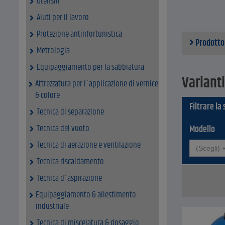
Utensili
utilizz
tra 24 
Aiuti per il lavoro
Trasfor
conduzi
Protezione antinfortunistica
Prodotto
Entrata
Metrologia
facile 
funzion
Equipaggiamento per la sabbiatura
sezioni
Varianti
Attrezzatura per l´applicazione di vernice
Dati tecnici
& colore
Struttu
Filtrare la
Rivesti
Tecnica di separazione
Tension
Tecnica del vuoto
Modello
Tecnica di aerazione e ventilazione
(Scegli)
Tecnica riscaldamento
Tecnica d´aspirazione
Equipaggiamento & allestimento
industriale
Tecnica di miscelatura & dosaggio