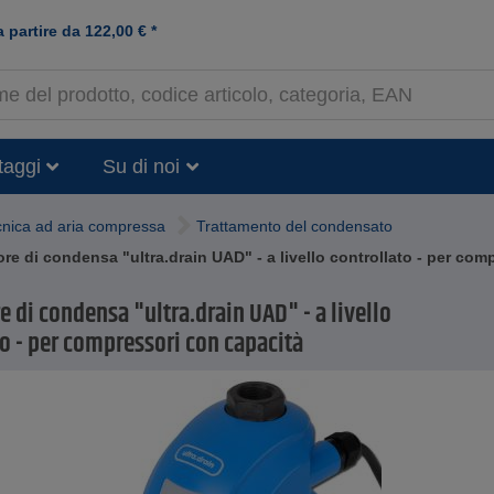
a partire da
122,00
€
*
taggi
Su di noi
cnica ad aria compressa
Trattamento del condensato
ore di condensa "ultra.drain UAD" - a livello controllato - per co
e di condensa "ultra.drain UAD" - a livello
o - per compressori con capacità