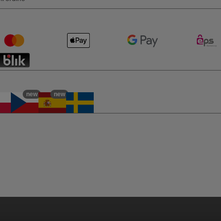
new
new