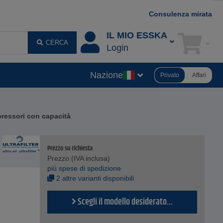
Consulenza mirata
IL MIO ESSKA
CERCA
Login
Nazione
Privato
Affari
mpressori con capacità
Prezzo su richiesta
Prezzo (IVA inclusa)
piú spese di spedizione
2 altre varianti disponibili
Scegli il modello desiderato...