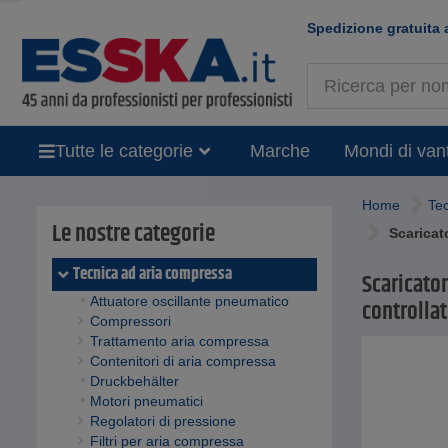
Spedizione gratuita 
Tutte le categorie
Marche
Mondi di van
Home
Te
Le nostre categorie
Scaricat
Tecnica ad aria compressa
Scaricator
Attuatore oscillante pneumatico
controllat
Compressori
Trattamento aria compressa
Contenitori di aria compressa
Druckbehälter
Motori pneumatici
Regolatori di pressione
Filtri per aria compressa