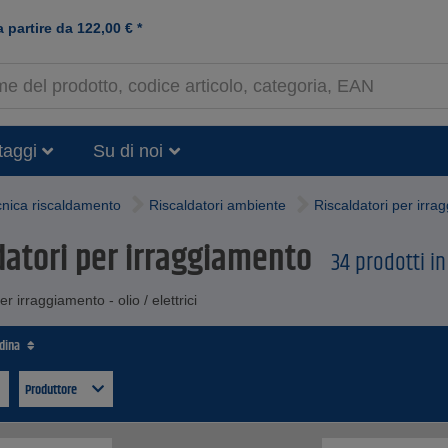
a partire da
122,00
€
*
taggi
Su di noi
cnica riscaldamento
Riscaldatori ambiente
Riscaldatori per irra
datori per irraggiamento
34 prodotti in
er irraggiamento - olio / elettrici
rdina
Produttore