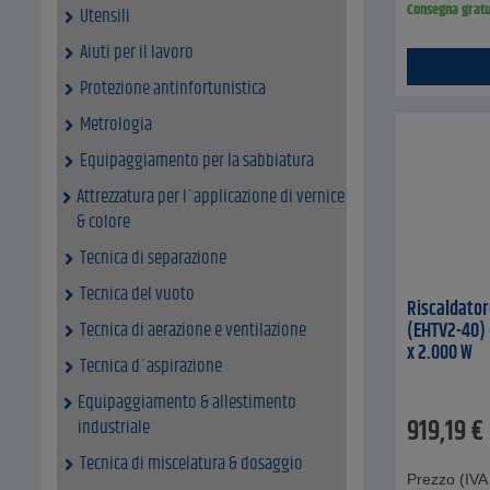
Consegna gratu
Utensili
Aiuti per il lavoro
Protezione antinfortunistica
Metrologia
Equipaggiamento per la sabbiatura
Attrezzatura per l´applicazione di vernice
& colore
Tecnica di separazione
Tecnica del vuoto
Riscaldator
(EHTV2-40) 
Tecnica di aerazione e ventilazione
x 2.000 W
Tecnica d´aspirazione
Equipaggiamento & allestimento
919,19
€
industriale
Tecnica di miscelatura & dosaggio
Prezzo (IVA 