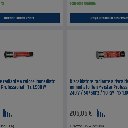
ita
Consegna gratuita
Ulteriori informazioni
Scegli il modello desiderato
e radiante a calore immediato
Riscaldatore radiante a riscal
Professional - 1 x 1.500 W
immediato HeizMeister Professi
240 V / 50/60hz / 1,0 kW - 1 x 1.
206,06
€
inclusa)
Prezzo (IVA inclusa)