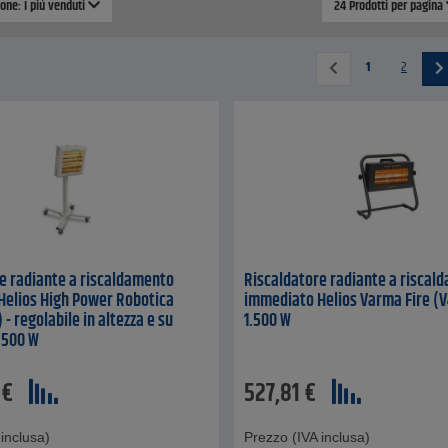
ione: I piú venduti
24 Prodotti per pagina
1
2
e radiante a riscaldamento
Riscaldatore radiante a riscal
Helios High Power Robotica
immediato Helios Varma Fire (V4
- regolabile in altezza e su
1.500 W
1.500 W
€
527,81
€
inclusa)
Prezzo (IVA inclusa)