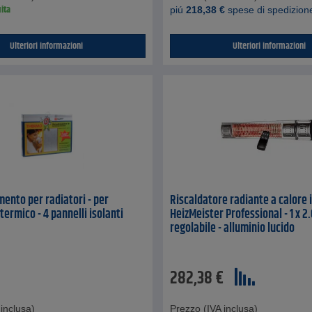
ita
piú
218,38
€
spese di spedizion
Ulteriori informazioni
Ulteriori informazioni
mento per radiatori - per
Riscaldatore radiante a calore
ermico - 4 pannelli isolanti
HeizMeister Professional - 1 x 2
regolabile - alluminio lucido
282,38
€
inclusa)
Prezzo (IVA inclusa)