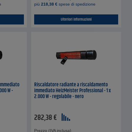
e
piú
218,38
€
spese di spedizione
Ulteriori informazioni
 immediato
Riscaldatore radiante a riscaldamento
.000 W -
immediato HeizMeister Professional - 1 x
2.000 W - regolabile - nero
282,38
€
Prezzo (IVA inclusa)