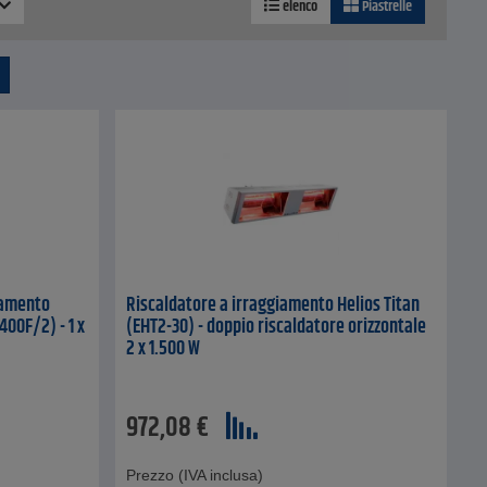
elenco
Piastrelle
damento
Riscaldatore a irraggiamento Helios Titan
00F/2) - 1 x
(EHT2-30) - doppio riscaldatore orizzontale
2 x 1.500 W
972,08
€
Prezzo (IVA inclusa)