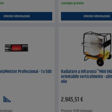
ita
Consegna gratuita
Ulteriori informazioni
Ulteriori informazioni
eizMeister Professional - 1 x 500
Radiatore a infrarossi "Mini VAL
orientabile verticalmente - ali
olio
2.945,51
€
inclusa)
Prezzo (IVA inclusa)