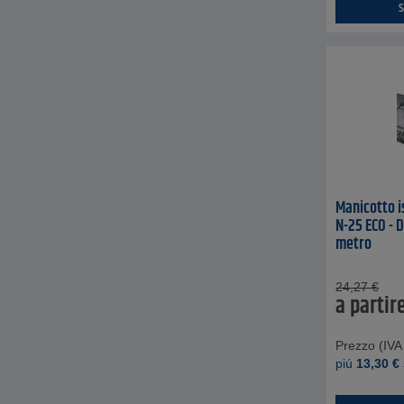
S
Manicotto is
N-25 ECO - 
metro
24,27
€
a partir
Prezzo (IVA 
piú
13,30
€