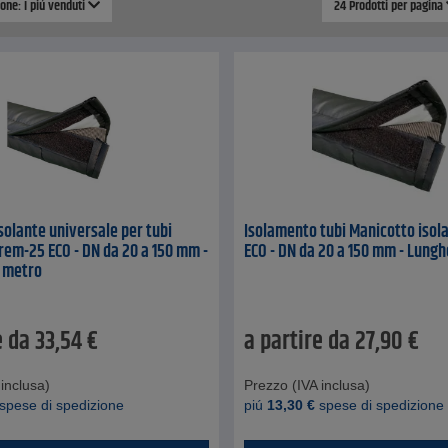
ione: I piú venduti
24 Prodotti per pagina
solante universale per tubi
Isolamento tubi Manicotto isola
 Prem-25 ECO - DN da 20 a 150 mm -
ECO - DN da 20 a 150 mm - Lungh
1 metro
e da
33,54
€
a partire da
27,90
€
inclusa)
Prezzo (IVA inclusa)
spese di spedizione
piú
13,30
€
spese di spedizione