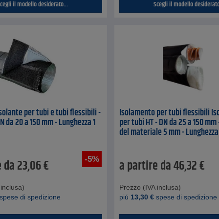
cegli il modello desiderato...
Scegli il modello desiderato
olante per tubi e tubi flessibili -
Isolamento per tubi flessibili I
DN da 20 a 150 mm - Lunghezza 1
per tubi HT - DN da 25 a 150 mm
del materiale 5 mm - Lunghezza
-5%
e da
23,06
€
a partire da
46,32
€
inclusa)
Prezzo (IVA inclusa)
spese di spedizione
piú
13,30
€
spese di spedizione