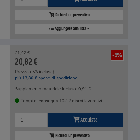
Richiedi un preventivo
Aggiungere alla lista
21,92
€
-5%
20,82
€
Prezzo (IVA inclusa)
piú
13,30
€
spese di spedizione
Supplemento materiale incluso:
0,91
€
Tempi di consegna 10-12 giorni lavorativi
Acquista
Richiedi un preventivo