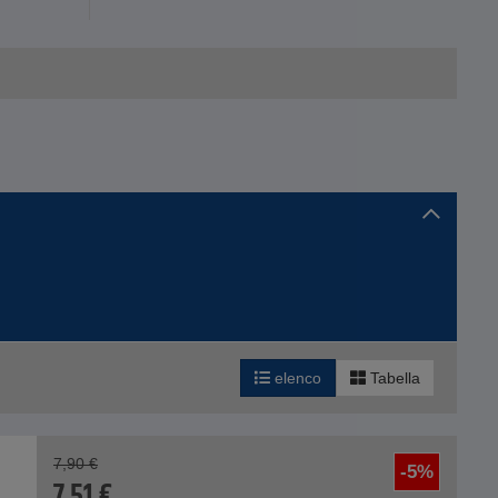
elenco
Tabella
7,90
€
-5%
7,51
€