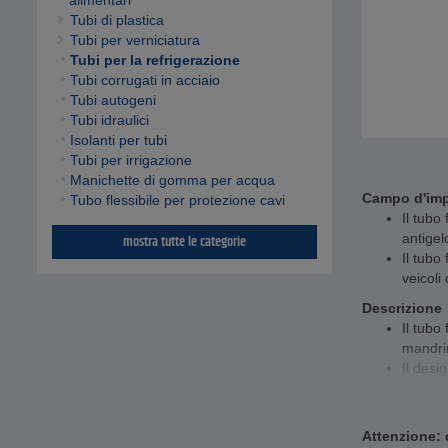
alimentari
Tubi di plastica
Tubi per verniciatura
Tubi per la refrigerazione
Tubi corrugati in acciaio
Tubi autogeni
Tubi idraulici
Isolanti per tubi
Tubi per irrigazione
Manichette di gomma per acqua
Campo d'im
Tubo flessibile per protezione cavi
Il tubo
antigel
mostra tutte le categorie
Il tubo
veicoli
Descrizione
Il tubo
mandri
Il desi
73411/7
Dati tecnici
Attenzione: q
Interva