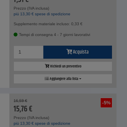
Prezzo (IVA inclusa)
piú
13,30
€
spese di spedizione
Supplemento materiale incluso:
0,33
€
Tempi di consegna 4 - 7 giorni lavorativi
Acquista
Richiedi un preventivo
Aggiungere alla lista
16,59
€
-5%
15,76
€
Prezzo (IVA inclusa)
piú
13,30
€
spese di spedizione