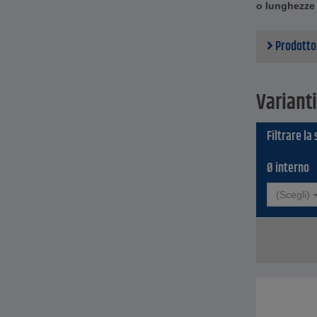
o lunghezze 
Anima d
Rinfor
Rivesti
Prodotto
Pressio
Conseg
Prezzo
Varianti
Filtrare la
Ø interno
(Scegli)