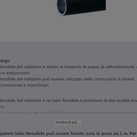
piego
 flessibile del radiatore è adatto al trasporto di acqua di raffreddamento 
o e anticorrosivi.
 flessibile del radiatore può essere utilizzato nella costruzione di motori, 
 commerciali e macchinari.
 flessibile del radiatore è un tubo flessibile a pressione di alta qualità av
no.
gn e la marcatura dei tubi flessibili del radiatore sono conformi alla nor
9 tipo B.
mostra di più...
uesto tubo flessibile può essere fornito solo in pezzi da 1 m. Per r
llo di temperatura: da -40 °C a +120 °C