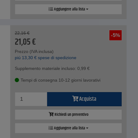
Aggiungere alla lista
22,16
€
-5%
21,05
€
Prezzo (IVA inclusa)
piú
13,30
€
spese di spedizione
Supplemento materiale incluso:
0,99
€
Tempi di consegna 10-12 giorni lavorativi
Acquista
Richiedi un preventivo
Aggiungere alla lista