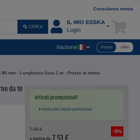
Consulenza mirata
IL MIO ESSKA
CERCA
Login
Nazione
Privato
Affari
 a 90 mm - Lunghezza fissa 1 m - Prezzo al metro
rno da 18
Articoli promozionali!
Mostra altri articoli promozionali
7,90
€
-5%
7,51
€
a partire da