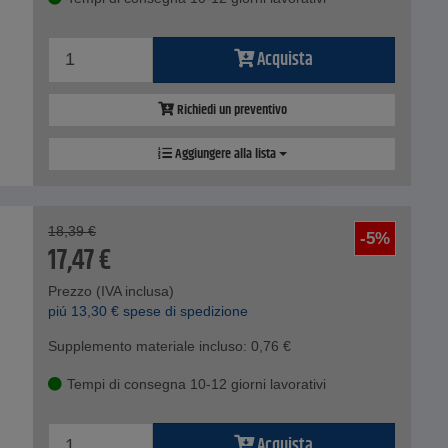
Acquista
Richiedi un preventivo
Aggiungere alla lista
18,39
€
-5%
17,47
€
Prezzo (IVA inclusa)
piú
13,30
€
spese di spedizione
Supplemento materiale incluso:
0,76
€
Tempi di consegna 10-12 giorni lavorativi
Acquista