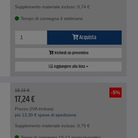
Supplemento materiale incluso:
0,74
€
Tempo di consegna 4 settimane
Acquista
Richiedi un preventivo
Aggiungere alla lista
18,15
€
-5%
17,24
€
Prezzo (IVA inclusa)
piú
13,30
€
spese di spedizione
Supplemento materiale incluso:
0,75
€
Tempi di consegna 10-12 giorni lavorativi