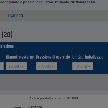
configurate è possibile utilizzare l'articolo 70786XXXXXXX.
el tubo flessibile - EPDM, nero, liscio
zo - Rayoncord
mento tubo - EPDM, nero, liscio, con motivo tessuto
Varianti
ne di esercizio - tripla sicurezza
na in pezzi da 1 m
 al metro
 (20)
 selezione
Diametro esterno
Pressione di esercizio
Unità di imballaggio
(Scegli)
(Scegli)
(Scegli)
Codice prodotto: 707066101800
Variante