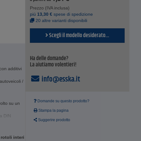
Prezzo (IVA inclusa)
piú
13,30
€
spese di spedizione
20 altre varianti disponibili
Scegli il modello desiderato...
Ha delle domande?
La aiutiamo volentieri!
con additivi
info@esska.it
autoveicoli /
Domande su questo prodotto?
volto su un
Stampa la pagina
ma DIN
Suggerire prodotto
otoli interi