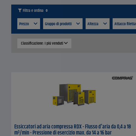
Filtra e ordina
Prezzo
Gruppo di prodotti
Altezza
Attacco filett
Classificazione: I piú venduti
Essiccatori ad aria compressa RDX - Flusso d'aria da 0,4 a 18
m³/min - Pressione di esercizio max. da 14 a 16 bar