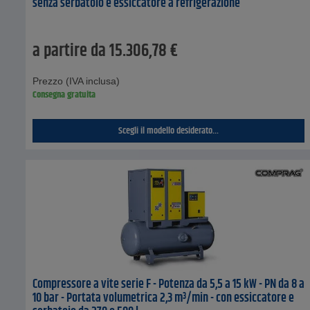
senza serbatoio e essiccatore a refrigerazione
a partire da
15.306,78
€
Prezzo (IVA inclusa)
Consegna gratuita
Scegli il modello desiderato...
Compressore a vite serie F - Potenza da 5,5 a 15 kW - PN da 8 a
10 bar - Portata volumetrica 2,3 m³/min - con essiccatore e