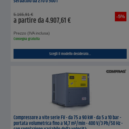
serbatoio da 270 o 500 l
5.165,91
€
-5%
a partire da
4.907,61
€
Prezzo (IVA inclusa)
Consegna gratuita
Scegli il modello desiderato...
Compressore a vite serie FV - da 75 a 90 kW - da 5 a 10 bar -
portata volumetrica fino a 14,7 m³/min - 400 V/3 Ph/50 Hz -