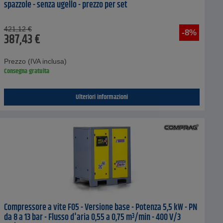
spazzole - senza ugello - prezzo per set
421,12
€
-8%
387,43
€
Prezzo (IVA inclusa)
Consegna gratuita
Ulteriori informazioni
Compressore a vite F05 - Versione base - Potenza 5,5 kW - PN
da 8 a 13 bar - Flusso d'aria 0,55 a 0,75 m³/min - 400 V/3