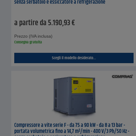
senza serbatoio e essiccatore a refrigerazione
a partire da
5.190,93
€
Prezzo (IVA inclusa)
Consegna gratuita
Scegli il modello desiderato...
Compressore a vite serie F - da 75 a 90 kW - da 8 a 13 bar -
portata volumetrica fino a 14,7 m³/min - 400 V/3 Ph/50 Hz -