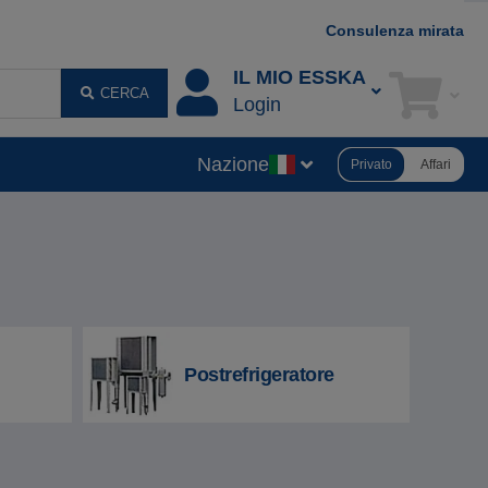
Consulenza mirata
IL MIO ESSKA
CERCA
Login
Nazione
Privato
Affari
Postrefrigeratore