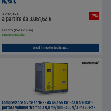
Ph/50 Hz
3.292,06
€
-7%
a partire da
3.061,62
€
Prezzo (IVA inclusa)
Consegna gratuita
Scegli il modello desiderato...
Compressore a vite serie F - da 45 a 55 kW - da 8 a 13 bar -
portata volumetrica fino a 9,0 m³/min - 400 V/3 Ph/50 Hz -