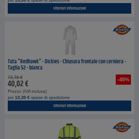
piú
13,30
€
spese di spedizione
Ulteriori informazioni
Tuta "Redhawk" - Dickies - Chiusura frontale con cerniera -
Taglia 52 - bianca
72,76
€
-45%
40,02
€
Prezzo (IVA inclusa)
piú
13,30
€
spese di spedizione
Ulteriori informazioni