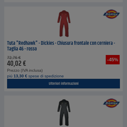
Tuta "Redhawk" - Dickies - Chiusura frontale con cerniera -
Taglia 46 - rosso
72,76
€
-45%
40,02
€
Prezzo (IVA inclusa)
piú
13,30
€
spese di spedizione
Ulteriori informazioni