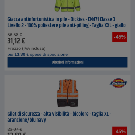
Giacca antinfortunistica in pile - Dickies - EN471 Classe 3
Livello 2 - 100% poliestere pile anti-pilling - Taglia XXL - giallo
56,58
€
-45%
31,12
€
Prezzo (IVA inclusa)
piú
13,30
€
spese di spedizione
Ulteriori informazioni
Gilet di sicurezza - alta visibilità - bicolore - taglia XL -
arancione/blu navy
23,07
€
-45%