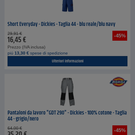
Short Everyday - Dickies - Taglia 44 - blu reale/blu navy
29,91
€
-45%
16,45
€
Prezzo (IVA inclusa)
piú
13,30
€
spese di spedizione
Ulteriori informazioni
Pantaloni da lavoro "GDT 290" - Dickies - 100% cotone - Taglia
44 - grigio/nero
64,00
€
-45%
35,20
€