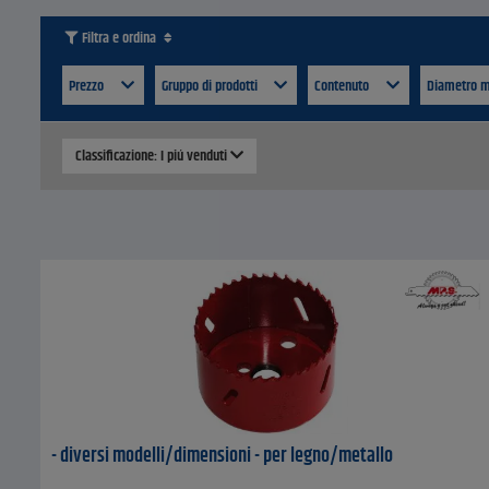
Filtra e ordina
Prezzo
Gruppo di prodotti
Contenuto
Diametro
Classificazione: I piú venduti
- diversi modelli/dimensioni - per legno/metallo