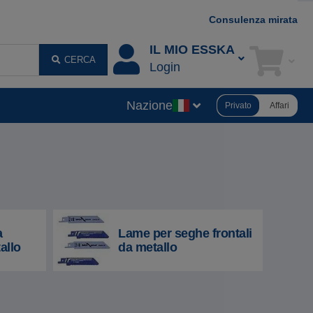
Consulenza mirata
IL MIO ESSKA
CERCA
Login
Nazione
Privato
Affari
a
Lame per seghe frontali
allo
da metallo