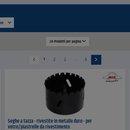
 mm
24 Prodotti per pagina
1
2
3
...
6
Seghe a tazza - rivestite in metallo duro - per
vetro/piastrelle da rivestimento