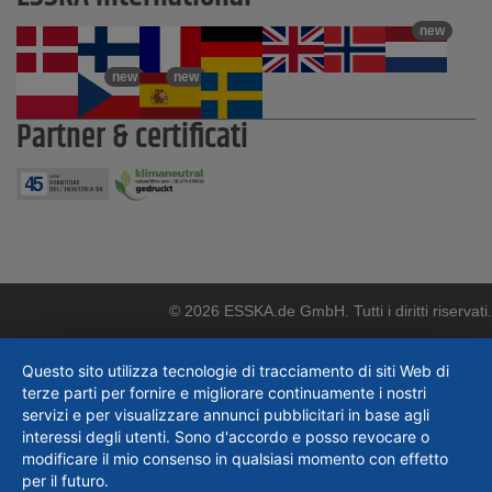
new
new
new
Partner & certificati
© 2026 ESSKA.de GmbH. Tutti i diritti riservati.
Questo sito utilizza tecnologie di tracciamento di siti Web di
terze parti per fornire e migliorare continuamente i nostri
servizi e per visualizzare annunci pubblicitari in base agli
interessi degli utenti. Sono d'accordo e posso revocare o
modificare il mio consenso in qualsiasi momento con effetto
per il futuro.