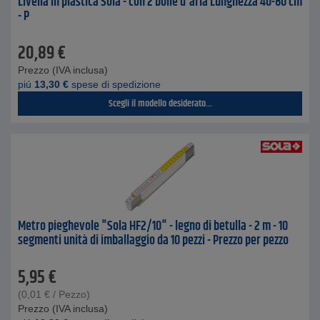
Livella in plastica Sola - con 2 bolle d'aria Lunghezza 40-80 cm
- P
20,89
€
Prezzo (IVA inclusa)
piú
13,30
€
spese di spedizione
Scegli il modello desiderato...
Metro pieghevole "Sola HF2/10" - legno di betulla - 2 m - 10
segmenti unità di imballaggio da 10 pezzi - Prezzo per pezzo
5,95
€
(
0,01
€
/ Pezzo)
Prezzo (IVA inclusa)