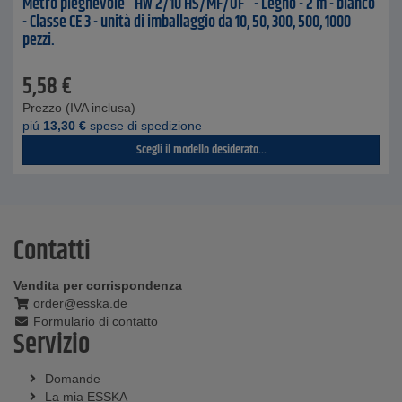
Metro pieghevole "HW 2/10 HS/MF/OF" - Legno - 2 m - bianco
- Classe CE 3 - unità di imballaggio da 10, 50, 300, 500, 1000
pezzi.
5,58
€
Prezzo (IVA inclusa)
piú
13,30
€
spese di spedizione
Scegli il modello desiderato...
Contatti
Vendita per corrispondenza
order@esska.de
Formulario di contatto
Servizio
Domande
La mia ESSKA