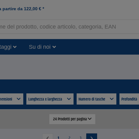
a partire da
122,00
€
*
taggi
Su di noi
mensioni
Lunghezza x larghezza
Numero di tasche
Profondità
24 Prodotti per pagina
1
2
3