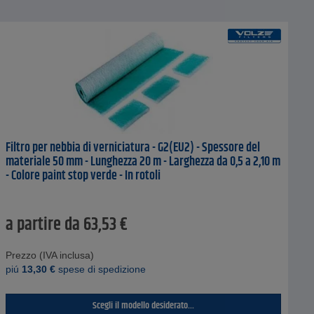
Filtro per nebbia di verniciatura - G2(EU2) - Spessore del
materiale 50 mm - Lunghezza 20 m - Larghezza da 0,5 a 2,10 m
- Colore paint stop verde - In rotoli
a partire da
63,53
€
Prezzo (IVA inclusa)
piú
13,30
€
spese di spedizione
Scegli il modello desiderato...