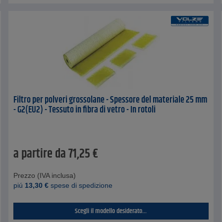
Filtro per polveri grossolane - Spessore del materiale 25 mm
- G2(EU2) - Tessuto in fibra di vetro - In rotoli
a partire da
71,25
€
Prezzo (IVA inclusa)
piú
13,30
€
spese di spedizione
Scegli il modello desiderato...