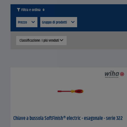
Filtra e ordina
Prezzo
Gruppo di prodotti
Classificazione: I piú venduti
Chiave a bussola SoftFinish® electric - esagonale - serie 322