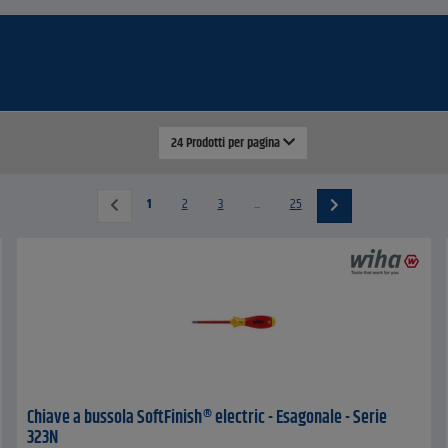
24 Prodotti per pagina
1
2
3
...
25
Chiave a bussola SoftFinish® electric - Esagonale - Serie
323N