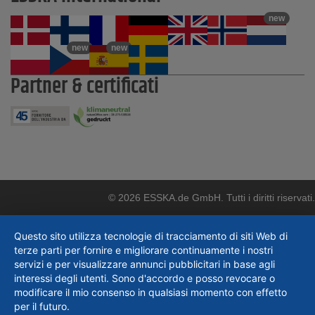
new
new
new
Partner & certificati
© 2026 ESSKA.de GmbH. Tutti i diritti riservati.
Questo sito utilizza tecnologie di tracciamento di siti Web di
terze parti per fornire e migliorare continuamente i nostri
servizi e per visualizzare annunci pubblicitari in base agli
interessi degli utenti. Sono d'accordo e posso revocare o
modificare il mio consenso in qualsiasi momento con effetto
per il futuro.