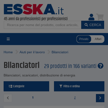
CERCA
Privato
Affari
Home
Aiuti per il lavoro
Bilanciatori
Bilanciatori
29 prodotti in 166 varianti
Bilanciatori, scaricatori, distribuzione di energia
Categorie
Filtra e ordina
1
2