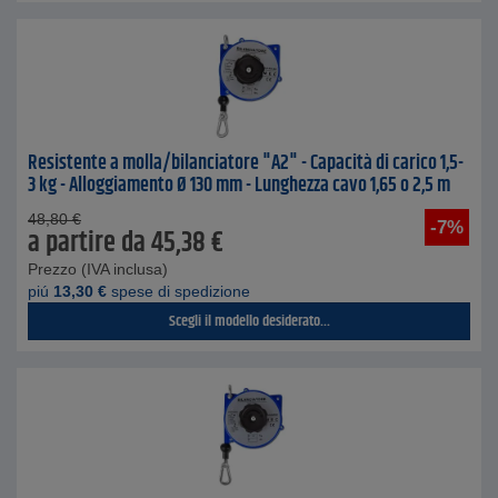
Resistente a molla/bilanciatore "A2" - Capacità di carico 1,5-
3 kg - Alloggiamento Ø 130 mm - Lunghezza cavo 1,65 o 2,5 m
48,80
€
-7%
a partire da
45,38
€
Prezzo (IVA inclusa)
piú
13,30
€
spese di spedizione
Scegli il modello desiderato...