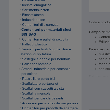
Casette a vista
Kleinteilemagazine
Sortimentskästen
Einsatzkästen
Industrieboxen
Codice prodot
Contenitori di sicurezza
Contenitori per materiali sfusi
Campo d'im
BIG BAG
Conteni
Contenitori e pallet di raccolta
Edilizia
Pallet di plastica
Cavaletti per fusti & contenitori e
Descrizione
stazioni di spillatura
rivestit
Sostegni e gabbie per bombole
per lo 
Pallet per bombole
fondo 
Armadi industriale per sostanze
con st
pericolose
Dati tecnici
Rastrelliere porta bici
Dimens
Scaffalature portapallet
Materia
Scaffali con cassetti a vista
Carico
Scaffali a mensole
Fattore
Scaffali per carichi pesanti
Accessori per scaffali da magazzino
Contenitori per prodotti da spargere