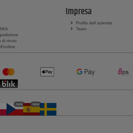
Impresa
Profilo dell´azienda
SSKA
Team
spedizione
 di rinvio
l'ordine
new
new