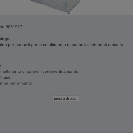
to:
9061917
piego
tori per pannelli per lo smaltimento di pannelli contenenti amianto
o
smaltimento di pannelli contenenti amianto
chiuso
ampa per amianto
ioni: 320 x 125 x 30 cm
mostra di più...
le: polipropilene
 nominale - SWL 1.350 kg
 di sicurezza - 5:1 (carico di rottura)