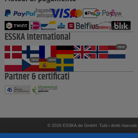
Pagamento
anticipato
ESSKA International
new
new
new
Partner & certificati
© 2026 ESSKA.de GmbH. Tutti i diritti riservati.