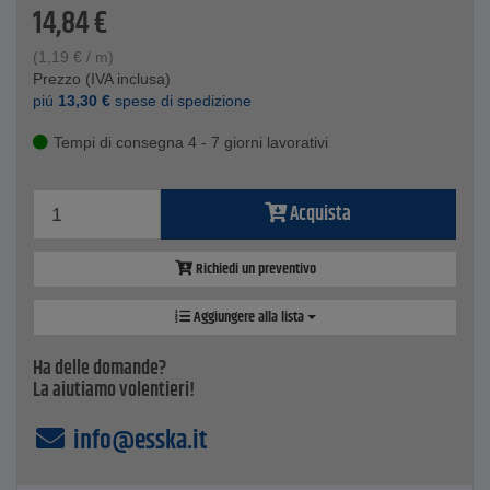
Resistenza alla trazione - 300 N
14,84
€
(
1,19
€
/ m)
Prezzo (IVA inclusa)
piú
13,30
€
spese di spedizione
Tempi di consegna 4 - 7 giorni lavorativi
Acquista
Richiedi un preventivo
Aggiungere alla lista
Ha delle domande?
La aiutiamo volentieri!
info@esska.it