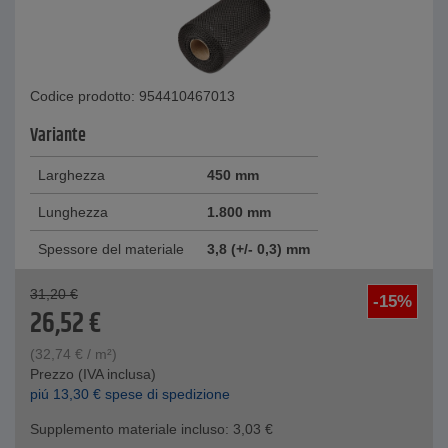
Codice prodotto: 954410467013
Variante
Larghezza
450 mm
Lunghezza
1.800 mm
Spessore del materiale
3,8 (+/- 0,3) mm
31,20
€
-15%
26,52
€
(
32,74
€
/ m²)
Prezzo (IVA inclusa)
piú
13,30
€
spese di spedizione
Supplemento materiale incluso:
3,03
€