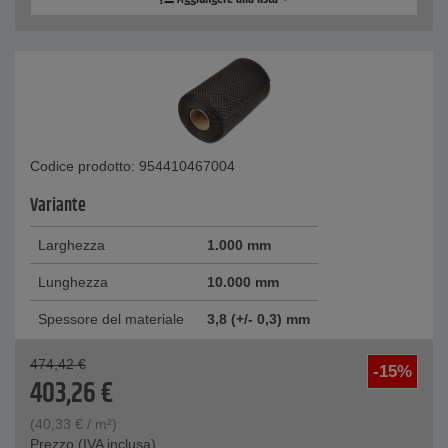
Codice prodotto: 954410467004
Variante
Larghezza
1.000 mm
Lunghezza
10.000 mm
Spessore del materiale
3,8 (+/- 0,3) mm
474,42
€
-15%
403,26
€
(
40,33
€
/ m²)
Prezzo (IVA inclusa)