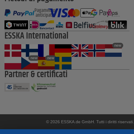
Pagamento
anticipato
ESSKA International
new
new
new
Partner & certificati
© 2026 ESSKA.de GmbH. Tutti i diritti riservati.