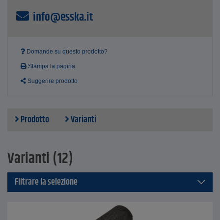
Forma di consegna: rotoli fino a max. 2.400 mm di
info@esska.it
larghezza, cuscinetti, strisce, tagli su misura secondo le
esigenze
taglio preciso con forbici
Dati tecnici
Domande su questo prodotto?
Spessore del materiale: 3,8 (+/- 0,3) mm
Stampa la pagina
Peso circa 550 g/m²
Suggerire prodotto
Prodotto
Varianti
Varianti (12)
Filtrare la selezione