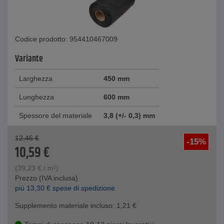
Codice prodotto: 954410467009
Variante
Larghezza
450 mm
Lunghezza
600 mm
Spessore del materiale
3,8 (+/- 0,3) mm
12,46
€
-15%
10,59
€
(
39,23
€
/ m²)
Prezzo (IVA inclusa)
piú
13,30
€
spese di spedizione
Supplemento materiale incluso:
1,21
€