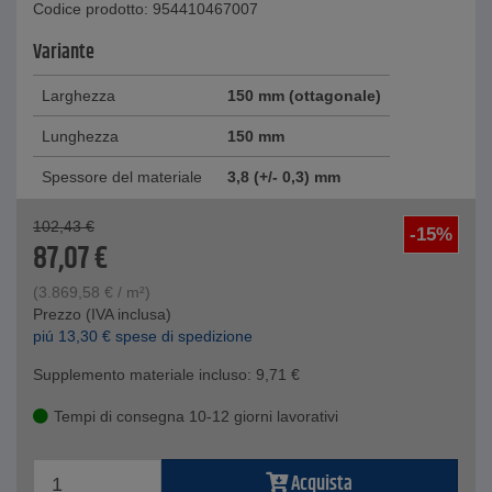
Codice prodotto: 954410467007
Variante
Larghezza
150 mm (ottagonale)
Lunghezza
150 mm
Spessore del materiale
3,8 (+/- 0,3) mm
102,43
€
-15%
87,07
€
(
3.869,58
€
/ m²)
Prezzo (IVA inclusa)
piú
13,30
€
spese di spedizione
Supplemento materiale incluso:
9,71
€
Tempi di consegna 10-12 giorni lavorativi
Acquista