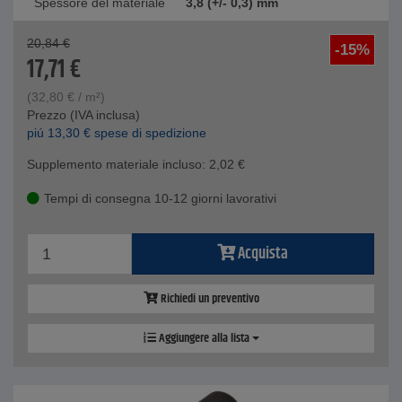
Spessore del materiale
3,8 (+/- 0,3) mm
20,84
€
-15%
17,71
€
(
32,80
€
/ m²)
Prezzo (IVA inclusa)
piú
13,30
€
spese di spedizione
Supplemento materiale incluso:
2,02
€
Tempi di consegna 10-12 giorni lavorativi
Acquista
Richiedi un preventivo
Aggiungere alla lista