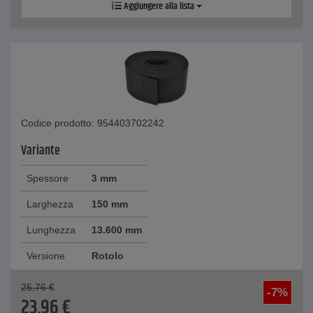
Aggiungere alla lista
Codice prodotto: 954403702242
Variante
Spessore
3 mm
Larghezza
150 mm
Lunghezza
13.600 mm
Versione
Rotolo
25,76
€
-7%
23,96
€