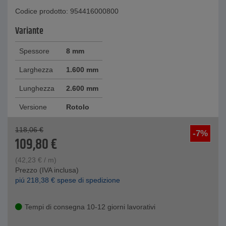
Codice prodotto: 954416000800
Variante
Spessore
8 mm
Larghezza
1.600 mm
Lunghezza
2.600 mm
Versione
Rotolo
118,06
€
-7%
109,80
€
(
42,23
€
/ m)
Prezzo (IVA inclusa)
piú
218,38
€
spese di spedizione
Tempi di consegna 10-12 giorni lavorativi