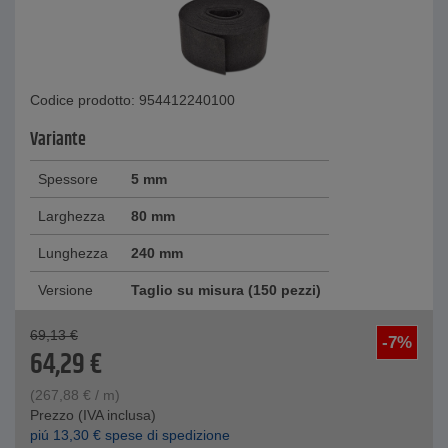
Codice prodotto: 954412240100
Variante
Spessore
5 mm
Larghezza
80 mm
Lunghezza
240 mm
Versione
Taglio su misura (150 pezzi)
69,13
€
-7%
64,29
€
(
267,88
€
/ m)
Prezzo (IVA inclusa)
piú
13,30
€
spese di spedizione