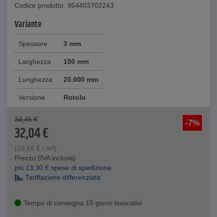
Codice prodotto: 954403702243
Variante
Spessore
3 mm
Larghezza
150 mm
Lunghezza
20.000 mm
Versione
Rotolo
34,45
€
-7%
32,04
€
(
10,68
€
/ m²)
Prezzo (IVA inclusa)
piú
13,30
€
spese di spedizione
Tariffazione differenziata
Tempo di consegna 15 giorni lavorativi