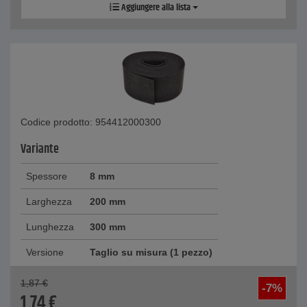
Aggiungere alla lista
Codice prodotto: 954412000300
Variante
Spessore
8 mm
Larghezza
200 mm
Lunghezza
300 mm
Versione
Taglio su misura (1 pezzo)
1,87
€
-7%
1,74
€