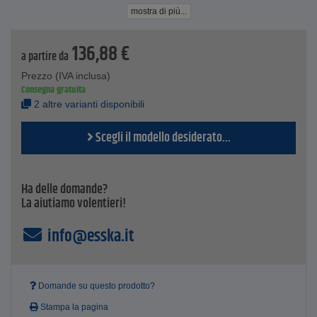
Dati tecnici
mostra di più...
Materiale corpo - Alluminio
Materiale guarnizioni - NBR
136,88
€
DN - 5
a partire da
Filettatura di collegamento (filettatura interna) - G 1/8"
Prezzo (IVA inclusa)
Portata - 550 l/min
Consegna gratuita
Pressione di esercizio: da -0,95 a 10 bar
2 altre varianti disponibili
Intervallo di temperatura: da -15 a max. +60 °C
Scegli il modello desiderato...
Ha delle domande?
La aiutiamo volentieri!
info@esska.it
Domande su questo prodotto?
Stampa la pagina