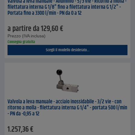
Valvola a leva manuale - Alluminio - 5/3 vie - Ritorno a molla -
filettatura interna G 1/8" fino a filettatura interna G 1/2" -
Portata fino a 3300 l/min - PN da 0 a 12
a partire da
129,60
€
Prezzo (IVA inclusa)
Consegna gratuita
Scegli il modello desiderato...
Valvola a leva manuale - acciaio inossidabile - 3/2 vie - con
ritorno a molla - filettatura interna G 1/4" - portata 500 l/min
- PN da -0,95 a 12
1.257,36
€