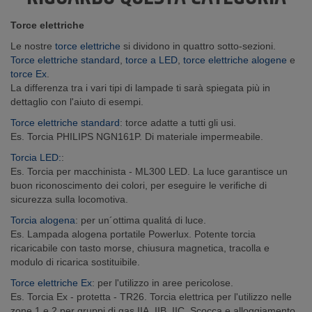
Torce elettriche
Le nostre
torce elettriche
si dividono in quattro sotto-sezioni.
Torce elettriche standard
,
torce a LED
,
torce elettriche alogene
e
torce Ex
.
La differenza tra i vari tipi di lampade ti sarà spiegata più in
dettaglio con l'aiuto di esempi.
Torce elettriche standard
: torce adatte a tutti gli usi.
Es. Torcia PHILIPS NGN161P. Di materiale impermeabile.
Torcia LED:
:
Es. Torcia per macchinista - ML300 LED. La luce garantisce un
buon riconoscimento dei colori, per eseguire le verifiche di
sicurezza sulla locomotiva.
Torcia alogena
: per un´ottima qualitá di luce.
Es. Lampada alogena portatile Powerlux. Potente torcia
ricaricabile con tasto morse, chiusura magnetica, tracolla e
modulo di ricarica sostituibile.
Torce elettriche Ex
: per l'utilizzo in aree pericolose.
Es. Torcia Ex - protetta - TR26. Torcia elettrica per l'utilizzo nelle
zone 1 e 2 per gruppi di gas IIA, IIB, IIC. Scocca e alloggiamento