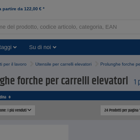
a partire da
122,00
€
*
taggi
Su di noi
ti per il lavoro
Utensile per carrelli elevatori
Prolunghe forche per
ghe forche per carrelli elevatori
1 
rdina
ione: I piú venduti
24 Prodotti per pagina