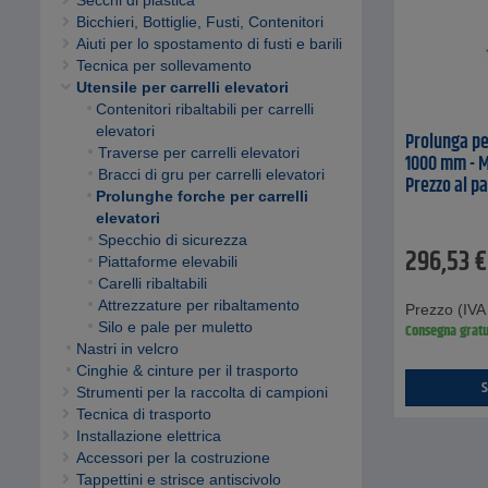
Secchi di plastica
Bicchieri, Bottiglie, Fusti, Contenitori
Aiuti per lo spostamento di fusti e barili
Tecnica per sollevamento
Utensile per carrelli elevatori
Contenitori ribaltabili per carrelli
elevatori
Prolunga pe
Traverse per carrelli elevatori
1000 mm - M
Bracci di gru per carrelli elevatori
Prezzo al pa
Prolunghe forche per carrelli
elevatori
Specchio di sicurezza
296,53
€
Piattaforme elevabili
Carelli ribaltabili
Attrezzature per ribaltamento
Prezzo (IVA 
Silo e pale per muletto
Consegna gratu
Nastri in velcro
Cinghie & cinture per il trasporto
S
Strumenti per la raccolta di campioni
Tecnica di trasporto
Installazione elettrica
Accessori per la costruzione
Tappettini e strisce antiscivolo