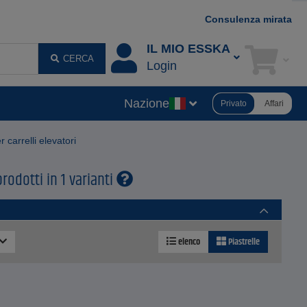
Consulenza mirata
IL MIO ESSKA
CERCA
Login
Nazione
Privato
Affari
 carrelli elevatori
prodotti in 1 varianti
elenco
Piastrelle