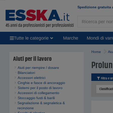
Spedizione gratuita 
Tutte le categorie
Marche
Mondi di van
Home
Aiu
Aiuti per il lavoro
Prolun
Aiuti per riempire / dosare
Bilanciatori
Accessori elettrici
Filtra e o
Cinghie e fasce di ancoraggio
Sistemi per il posto di lavoro
Classificaz
Accessori di collegamento
Stoccaggio fusti & barili
Segnalazione & segnaletica &
recinzione