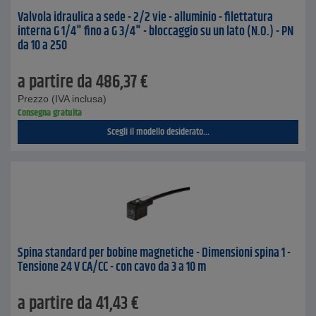
Valvola idraulica a sede - 2/2 vie - alluminio - filettatura
interna G 1/4" fino a G 3/4" - bloccaggio su un lato (N.O.) - PN
da 10 a 250
a partire da
486,37
€
Prezzo (IVA inclusa)
Consegna gratuita
Scegli il modello desiderato...
Spina standard per bobine magnetiche - Dimensioni spina 1 -
Tensione 24 V CA/CC - con cavo da 3 a 10 m
a partire da
41,43
€