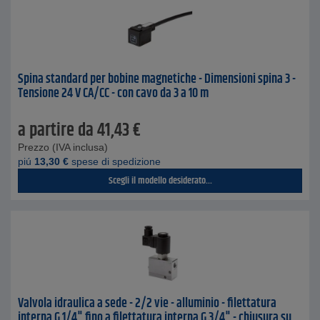
Spina standard per bobine magnetiche - Dimensioni spina 3 -
Tensione 24 V CA/CC - con cavo da 3 a 10 m
a partire da
41,43
€
Prezzo (IVA inclusa)
piú
13,30
€
spese di spedizione
Scegli il modello desiderato...
Valvola idraulica a sede - 2/2 vie - alluminio - filettatura
interna G 1/4" fino a filettatura interna G 3/4" - chiusura su