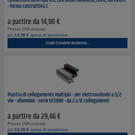
Connettore Gerä tipo GSC con diodo luminoso, cavo, varistore
- forma costruttiva C
a partire da
14,90
€
Prezzo (IVA inclusa)
piú
13,30
€
spese di spedizione
Scegli il modello desiderato...
Piastra di collegamento multipla - per elettrovalvole a 3/2
vie - alluminio - serie SF2000 - da 2 a 12 collegamenti
a partire da
29,46
€
Prezzo (IVA inclusa)
piú
13,30
€
spese di spedizione