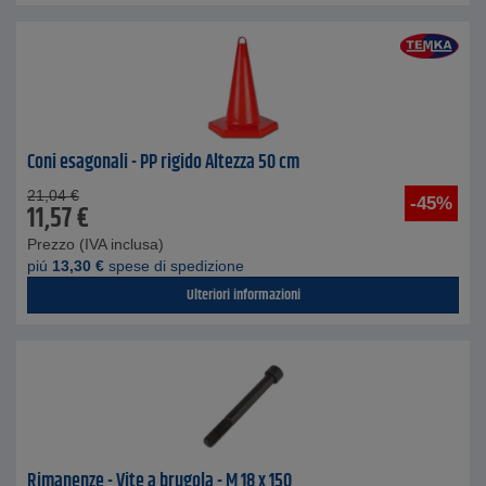
Coni esagonali - PP rigido Altezza 50 cm
21,04
€
-45%
11,57
€
Prezzo (IVA inclusa)
piú
13,30
€
spese di spedizione
Ulteriori informazioni
Rimanenze - Vite a brugola - M 18 x 150