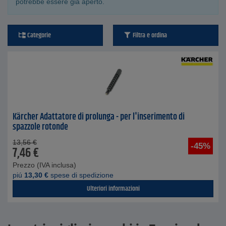
potrebbe essere già aperto.
Categorie
Filtra e ordina
Kärcher Adattatore di prolunga - per l'inserimento di
spazzole rotonde
13,56
€
-45%
7,46
€
Prezzo (IVA inclusa)
piú
13,30
€
spese di spedizione
Ulteriori informazioni