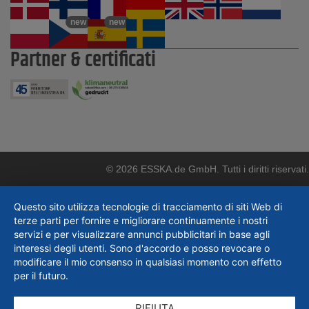
new
new
Partner & certificati
© 2026 ESSKA.de GmbH. Tutti i diritti riservati.
Questo sito utilizza tecnologie di tracciamento di siti Web di
terze parti per fornire e migliorare continuamente i nostri
servizi e per visualizzare annunci pubblicitari in base agli
interessi degli utenti. Sono d'accordo e posso revocare o
modificare il mio consenso in qualsiasi momento con effetto
per il futuro.
RIFIUTA