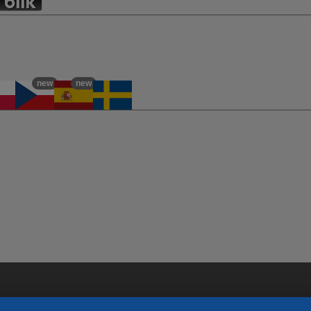
new
new