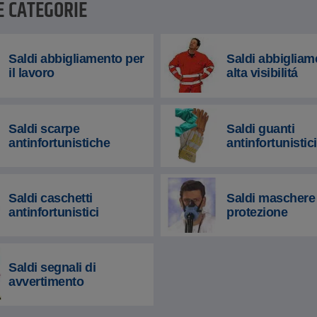
E CATEGORIE
Saldi abbigliamento per
Saldi abbigliam
il lavoro
alta visibilitá
Saldi scarpe
Saldi guanti
antinfortunistiche
antinfortunistici
Saldi caschetti
Saldi maschere 
antinfortunistici
protezione
Saldi segnali di
avvertimento