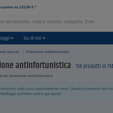
a partire da
122,00
€
*
taggi
Su di noi
erte speciali
Protezione antinfortunistica
ione antinfortunistica
114 prodotti in 11
li per protezione antinfortunistica
tri articoli in saldo sono assolutamente nuovi. Questi provengono dai resi d
'imballaggio potrebbe essere già aperto.